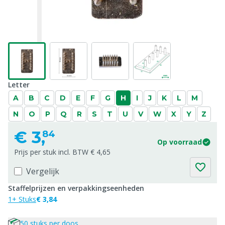
Letter
A
B
C
D
E
F
G
H
I
J
K
L
M
N
O
P
Q
R
S
T
U
V
W
X
Y
Z
€
3,
84
Op voorraad
Prijs per stuk incl. BTW € 4,65
Vergelijk
Staffelprijzen en verpakkingseenheden
1+ Stuks
€ 3,84
50 stuks per doos