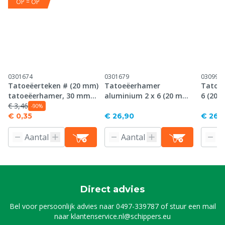
OP = OP
0301674
0301679
030995
Tatoeëerteken # (20 mm)
Tatoeëerhamer
Tatoeë
tatoeëerhamer, 30 mm
aluminium 2 x 6 (20 mm),
6 (20 
plaat
€ 3,46
30 mm plaat
-90%
€ 0,35
€ 26,90
€ 26,
Direct advies
Bel voor persoonlijk advies naar
0497-339787
of stuur een mail
naar
klantenservice.nl@schippers.eu