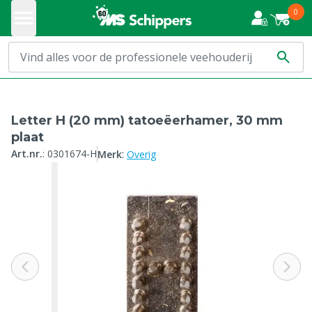
0
Letter H (20 mm) tatoeëerhamer, 30 mm
plaat
:
Art.nr.
:
0301674-H
Merk
Overig