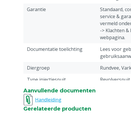
Garantie
Standaard, c
service & gar
vermeld onder
-> Klachten &
webpagina.
Documentatie toelichting
Lees voor gebr
gebruiksaanwi
Diergroep
Rundvee, Var
Type injectiespuit
Revolverspuit
Aanvullende documenten
Inhoud spuit
30 ml
Handleiding
Naald aansluiting
Schroef
Gerelateerde producten
Dosering per slag
1 - 2 -3 - 4 - 5