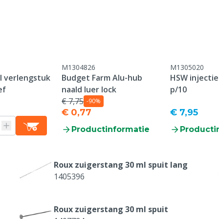
M1304826
M1305020
l verlengstuk
Budget Farm Alu-hub
HSW injectie
ef
naald luer lock
p/10
€ 7,75
-90%
€ 0,77
€ 7,95
Productinformatie
Producti
Roux zuigerstang 30 ml spuit lang
1405396
Roux zuigerstang 30 ml spuit