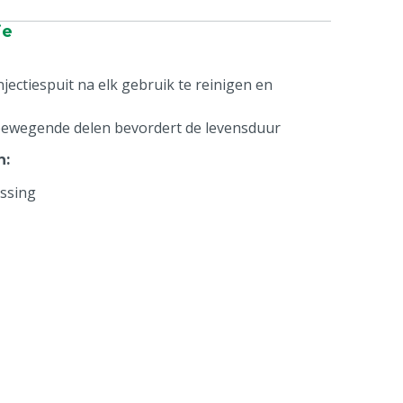
ie
njectiespuit na elk gebruik te reinigen en
bewegende delen bevordert de levensduur
n
:
ssing