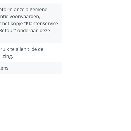
onform onze algemene
antie voorwaarden,
 het kopje "Klantenservice
 Retour" onderaan deze
uik te allen tijde de
jzing.
kens
 ml