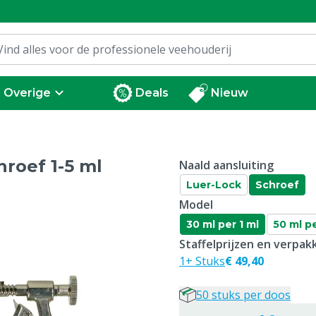
Overige
Deals
Nieuw
hroef 1-5 ml
Naald aansluiting
Luer-Lock
Schroef
Model
30 ml per 1 ml
50 ml pe
Staffelprijzen en verpa
1+ Stuks
€ 49,40
50 stuks per doos