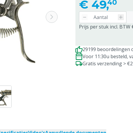
€
49,
40
Prijs per stuk incl. BTW 
29199 beoordelingen d
Voor 11:30u besteld, 
Gratis verzending > €
Specificaties
Video's
Aanvullende documenten