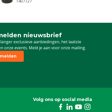
1407727
Roux verdeelstang 30 ml spuit,
0,75ml
1407734
elden nieuwsbrief
 je in voor onze nieuwsbrief
Roux naaldaansluiter 30/50 ml,
 langer exclusieve aanbiedingen, het laatste
schroef
n onze events. Meld je aan voor onze mailing.
1407744
melden
Roux verdeelregelaar 30 ml spuit,
0,75ml
1407754
Roux afsluitringen 30/50 ml
1407758
Volg ons op social media
Roux binnenomhulsel 30/50 ml, lang