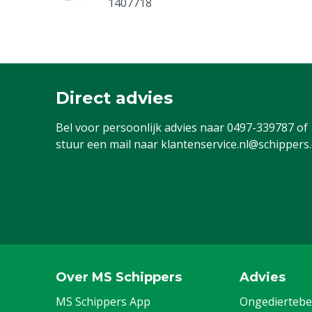
1407718
Roux afsluitring zuiger 30/50 ml spu
1407729
Direct advies
Roux stelknop
Bel voor persoonlijk advies naar
0497-339787
of
1407735
stuur een mail naar
klantenservice.nl@schippers
Roux schroef verdeelregelaar
1407745
Roux bladveer voor transporthaak
1407755
Over MS Schippers
Advies
MS Schippers App
Ongediertebes
Roux knijpgreep