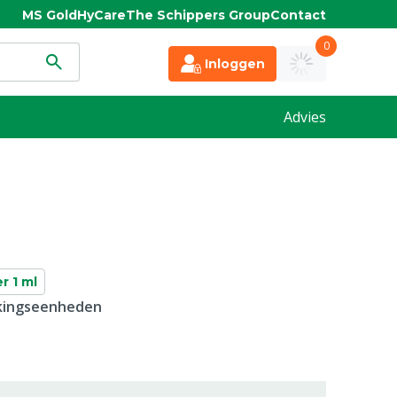
MS Gold
HyCare
The Schippers Group
Contact
0
Inloggen
Advies
r 1 ml
kkingseenheden