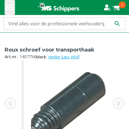
0
Roux schroef voor transporthaak
:
Art.nr.
:
1407756
Merk
Henke Sass Wolf