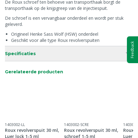
De Roux schroef ten behoeve van transporthaak borgt de
transporthaak op de knijpgreep van de injectiespuit.
De schroef is een vervangbaar onderdeel en wordt per stuk
geleverd.
Origineel Henke Sass Wolf (HSW) onderdeel
Geschikt voor alle type Roux revolverspuiten
Feedback
Specificaties
Gerelateerde producten
1403002-LL
1403002-SCRE
1403003
Roux revolverspuit 30 ml,
Roux revolverspuit 30 ml,
Roux r
Luer lock 1-5 ml
schroef 1-5 ml
Luer l