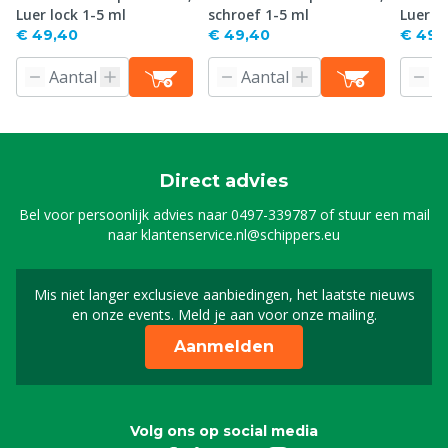
Luer lock 1-5 ml
schroef 1-5 ml
Luer l
€ 49,40
€ 49,40
€ 49,
Direct advies
Bel voor persoonlijk advies naar
0497-339787
of stuur een mail
naar
klantenservice.nl@schippers.eu
Mis niet langer exclusieve aanbiedingen, het laatste nieuws
Schrijf je in voor onze n
en onze events. Meld je aan voor onze mailing.
Aanmelden
Volg ons op social media