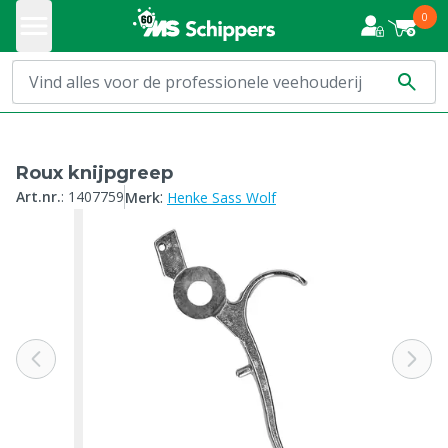
0
Roux knijpgreep
:
Art.nr.
:
1407759
Merk
Henke Sass Wolf