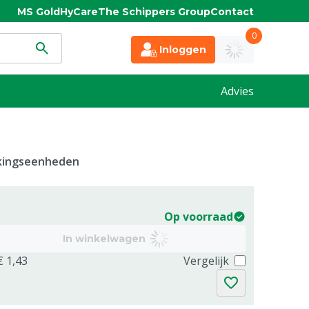
MS Gold
HyCare
The Schippers Group
Contact
0
Inloggen
Advies
kkingseenheden
Op voorraad
In winkelwagen
€ 1,43
Vergelijk