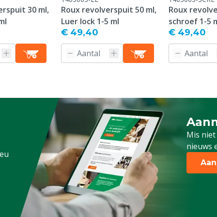
rspuit 30 ml,
Roux revolverspuit 50 ml,
Roux revolve
ml
Luer lock 1-5 ml
schroef 1-5 
€ 49,40
€ 49,40
Aanm
Schrijf
Mis niet
nieuws e
.eu
Aan