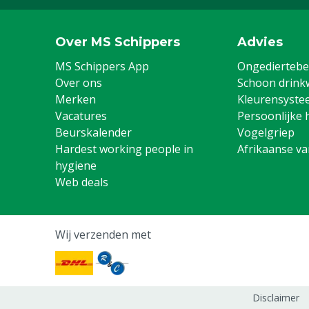
Over MS Schippers
Advies
MS Schippers App
Ongediertebes
Over ons
Schoon drink
Merken
Kleurensyste
Vacatures
Persoonlijke 
Beurskalender
Vogelgriep
Hardest working people in
Afrikaanse v
hygiene
Web deals
Wij verzenden met
Disclaimer