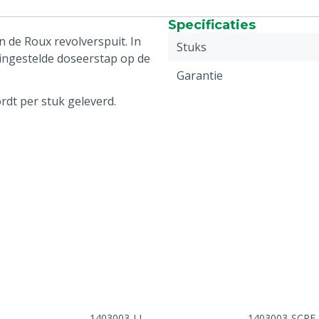
Specificaties
 de Roux revolverspuit. In
Stuks
ingestelde doseerstap op de
Garantie
dt per stuk geleverd.
1403003-LL
1403003-SCRE