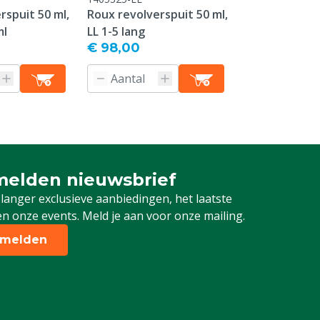
rspuit 50 ml,
Roux revolverspuit 50 ml,
Roux revolver
ml
LL 1-5 lang
SCR 1-5 lang
€ 98,00
€ 98,00
elden nieuwsbrief
 je in voor onze nieuwsbrief
 langer exclusieve aanbiedingen, het laatste
n onze events. Meld je aan voor onze mailing.
melden