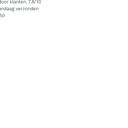
oor klanten: 7,8/10
vandaag verzonden
250