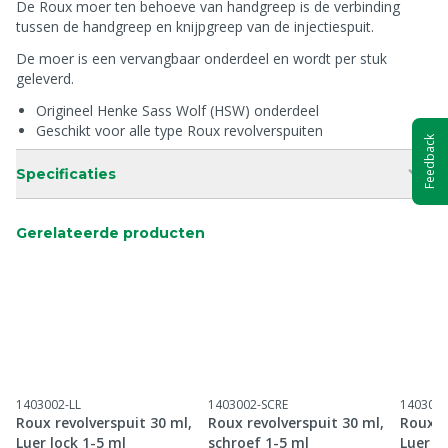
De Roux moer ten behoeve van handgreep is de verbinding
tussen de handgreep en knijpgreep van de injectiespuit.
De moer is een vervangbaar onderdeel en wordt per stuk
geleverd.
Origineel Henke Sass Wolf (HSW) onderdeel
Geschikt voor alle type Roux revolverspuiten
Feedback
Specificaties
Gerelateerde producten
1403002-LL
1403002-SCRE
1403003
Roux revolverspuit 30 ml,
Roux revolverspuit 30 ml,
Roux r
Luer lock 1-5 ml
schroef 1-5 ml
Luer l