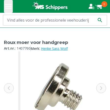
0
Roux moer voor handgreep
:
Art.nr.
:
1407760
Merk
Henke Sass Wolf