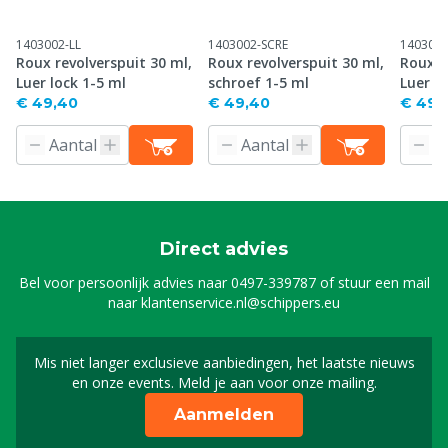
1403002-LL
1403002-SCRE
1403003
Roux revolverspuit 30 ml,
Roux revolverspuit 30 ml,
Roux r
Luer lock 1-5 ml
schroef 1-5 ml
Luer l
€ 49,40
€ 49,40
€ 49,
Direct advies
Bel voor persoonlijk advies naar
0497-339787
of stuur een mail
naar
klantenservice.nl@schippers.eu
Mis niet langer exclusieve aanbiedingen, het laatste nieuws
Schrijf je in voor onze n
en onze events. Meld je aan voor onze mailing.
Aanmelden