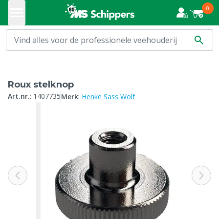
0
Roux stelknop
:
Art.nr.
:
1407735
Merk
Henke Sass Wolf