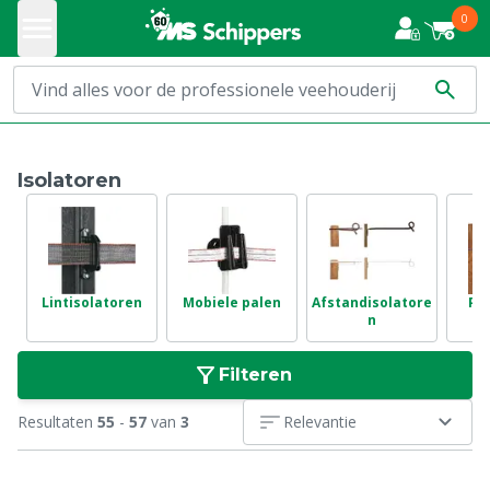
0
Isolatoren
Lintisolatoren
Mobiele palen
Afstandisolatore
Pe
n
Filteren
Resultaten
55
-
57
van
3
Relevantie