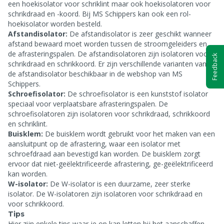
een hoekisolator voor schriklint maar ook hoekisolatoren voor
schrikdraad en -koord. Bij MS Schippers kan ook een rol-
hoekisolator worden besteld.
Afstandisolator:
De afstandisolator is zeer geschikt wanneer
afstand bewaard moet worden tussen de stroomgeleiders en
de afrasteringspalen. De afstandisolatoren zijn isolatoren voor
Feedback
schrikdraad en schrikkoord. Er zijn verschillende varianten van
de afstandisolator beschikbaar in de webshop van MS
Schippers.
Schroefisolator:
De schroefisolator is een kunststof isolator
speciaal voor verplaatsbare afrasteringspalen. De
schroefisolatoren zijn isolatoren voor schrikdraad, schrikkoord
en schriklint.
Buisklem:
De buisklem wordt gebruikt voor het maken van een
aansluitpunt op de afrastering, waar een isolator met
schroefdraad aan bevestigd kan worden. De buisklem zorgt
ervoor dat niet-geëlektrificeerde afrastering, ge-geëlektrificeerd
kan worden.
W-isolator:
De W-isolator is een duurzame, zeer sterke
isolator. De W-isolatoren zijn isolatoren voor schrikdraad en
voor schrikkoord.
Tips
Hier zijn enkele tips waar je op kan letten bij het aanschaffen