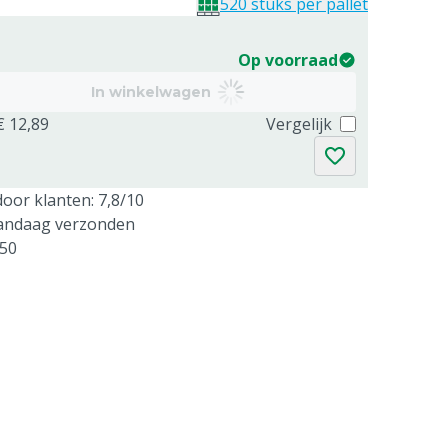
520 stuks per pallet
Op voorraad
In winkelwagen
€ 12,89
Vergelijk
oor klanten: 7,8/10
vandaag verzonden
250