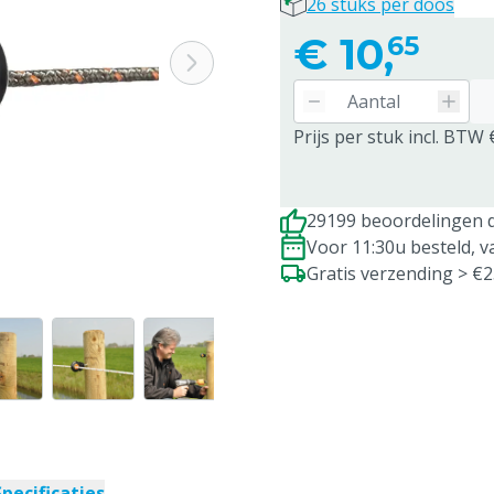
26 stuks per doos
€
10,
65
Prijs per stuk incl. BTW 
29199 beoordelingen d
Voor 11:30u besteld, 
Gratis verzending > €
Specificaties