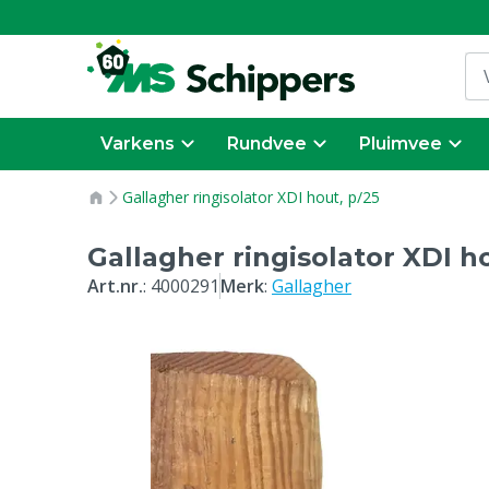
Varkens
Rundvee
Pluimvee
Gallagher ringisolator XDI hout, p/25
Gallagher ringisolator XDI h
Art.nr.
:
4000291
Merk
:
Gallagher