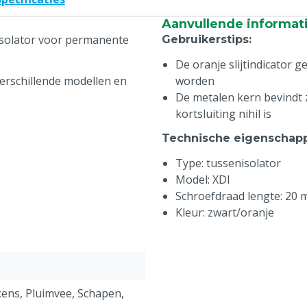
Aanvullende informat
 isolator voor permanente
Gebruikerstips
:
De oranje slijtindicator 
verschillende modellen en
worden
De metalen kern bevindt 
kortsluiting nihil is
Technische eigenschap
Type: tussenisolator
Model: XDI
Schroefdraad lengte: 20
Kleur: zwart/oranje
ens, Pluimvee, Schapen,