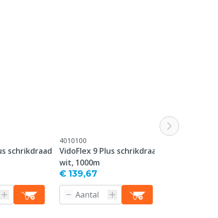
4010100
4010102
us schrikdraad
VidoFlex 9 Plus schrikdraad
PowerLine sch
wit, 1000m
12.5mm wit, 
€ 139,67
€ 30,50