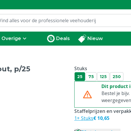
Overige
Deals
Nieuw
out, p/25
Stuks
25
75
125
250
Dit product 
Bestel je bijv
weergegeven p
Staffelprijzen en verpa
1+ Stuks
€ 10,65