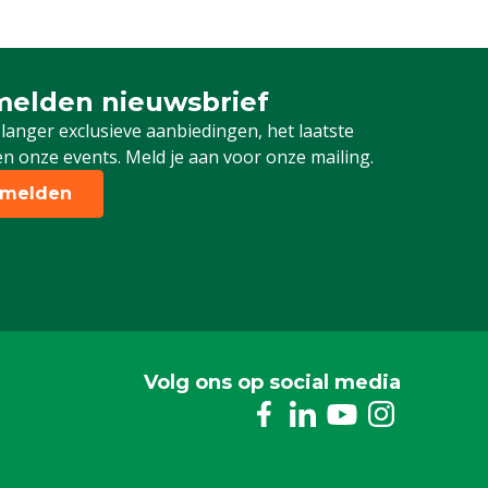
elden nieuwsbrief
 je in voor onze nieuwsbrief
 langer exclusieve aanbiedingen, het laatste
n onze events. Meld je aan voor onze mailing.
melden
Volg ons op social media