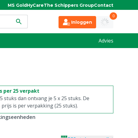
MS Gold
HyCare
The Schippers Group
Contact
0
Inloggen
Advies
is per 25 verpakt
. 5 stuks dan ontvang je 5 x 25 stuks. De
rijs is per verpakking (25 stuks).
kkingseenheden