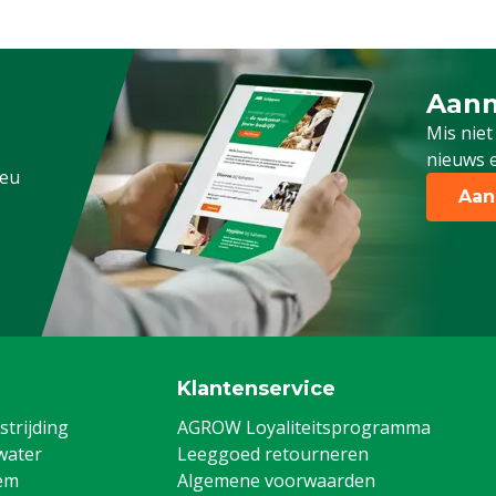
Aanm
Schrijf
Mis niet
nieuws e
.eu
Aan
Klantenservice
trijding
AGROW Loyaliteitsprogramma
water
Leeggoed retourneren
em
Algemene voorwaarden