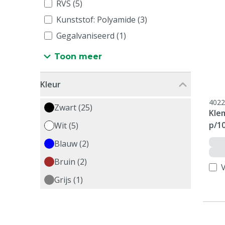
RVS (5)
Kunststof: Polyamide (3)
Gegalvaniseerd (1)
Toon meer
Kleur
4022
Zwart (25)
Klem
p/1
Wit (5)
Blauw (2)
Bruin (2)
V
Grijs (1)