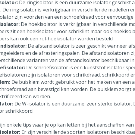
solator:
De ringisolator is een duurzame isolator geschikt a
. De ringisolator is verkrijgbaar in verschillende modellen 
solator zijn voorzien van een schroefdraad voor eenvoudige 
solator:
De hoekisolator is verkrijgbaar in verschillende m
pers zit een hoekisolator voor schriklint maar ook hoekisol
pers kan ook een rol-hoekisolator worden besteld.
ndisolator:
De afstandisolator is zeer geschikt wanneer a
mgeleiders en de afrasteringspalen. De afstandisolatoren zi
verschillende varianten van de afstandisolator beschikbaar 
efisolator:
De schroefisolator is een kunststof isolator spe
fisolatoren zijn isolatoren voor schrikdraad, schrikkoord en 
lem:
De buisklem wordt gebruikt voor het maken van een aa
chroefdraad aan bevestigd kan worden. De buisklem zorgt erv
ktrificeerd kan worden.
lator:
De W-isolator is een duurzame, zeer sterke isolator. 
or schrikkoord.
ijn enkele tips waar je op kan letten bij het aanschaffen van
isolator:
Er zijn verschillende soorten isolatoren beschikba