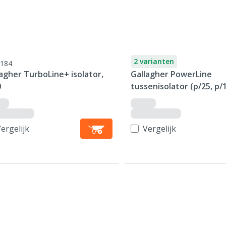
2 varianten
184
agher TurboLine+ isolator,
Gallagher PowerLine
0
tussenisolator (p/25, p/
ergelijk
Vergelijk