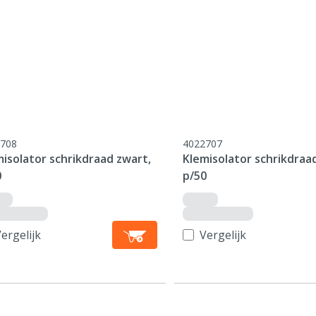
708
4022707
isolator schrikdraad zwart,
Klemisolator schrikdraa
0
p/50
ergelijk
Vergelijk