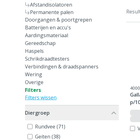
Afstandisolatoren
Resul
Permanente palen
Doorgangen & poortgrepen
Batterijen en accu's
Aardingsmateriaal
Gereedschap
Haspels
Schrikdraadtesters
Verbindingen & draadspanners
Wering
Overige
4000
Filters
Gall
Filters wissen
p/1
Diergroep
Rundvee (71)
V
Geiten (38)