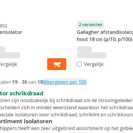
2 varianten
852
erisolator
Gallagher afstandisolat
hout 18 cm (p/10, p/100)
ergelijk
Vergelijk
taten
19
-
36
van
18
Weergeven per 100
ator schrikdraad
toren zijn noodzakelijk bij schrikdraad om de stroomgeleider
scheiden zich in minder weerstand waardoor het schrikdraad
peciale isolatoren voor schrikdraad, schriklint en schrikkoord
rtiment isolatoren
hippers heeft een zeer uitgebreid assortiment op het gebied