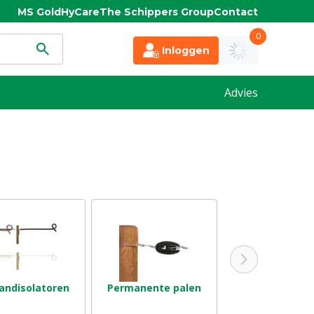
MS Gold
HyCare
The Schippers Group
Contact
0
Inloggen
Advies
andisolatoren
Permanente palen