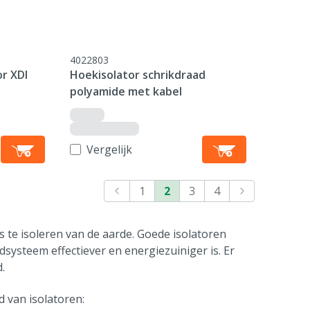
4022803
or XDI
Hoekisolator schrikdraad
polyamide met kabel
Vergelijk
1
2
3
4
s te isoleren van de aarde. Goede isolatoren
systeem effectiever en energiezuiniger is. Er
.
 van isolatoren: