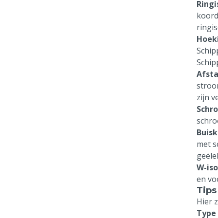
Ringi
koord
ringi
Hoeki
Schip
Schip
Afsta
stroo
zijn 
Schro
schroe
Buisk
met s
geële
W-iso
en vo
Tips
Hier z
Type 