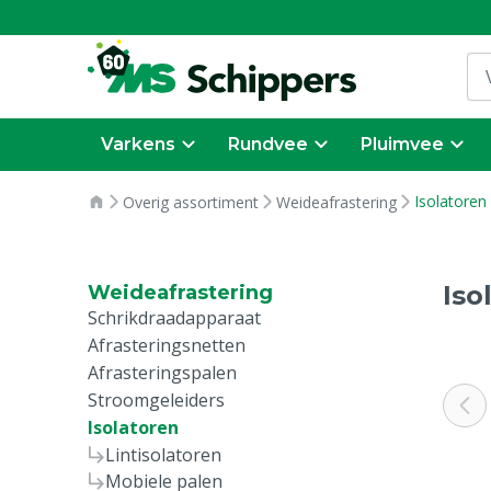
Varkens
Rundvee
Pluimvee
Isolatoren
Overig assortiment
Weideafrastering
Iso
Weideafrastering
Schrikdraadapparaat
Afrasteringsnetten
Afrasteringspalen
Stroomgeleiders
Isolatoren
Lintisolatoren
Mobiele palen