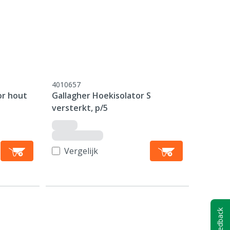
4010657
or hout
Gallagher Hoekisolator S
versterkt, p/5
Vergelijk
Feedback