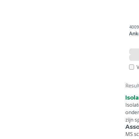
4009
Ank
V
Resul
Isol
Isola
onder
zijn s
Asso
MS sc