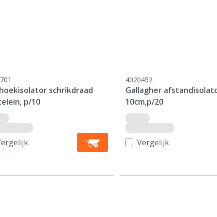
701
4020452
hoekisolator schrikdraad
Gallagher afstandisolat
elein, p/10
10cm,p/20
ergelijk
Vergelijk