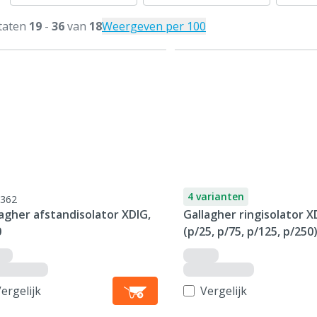
taten
19
-
36
van
18
Weergeven per 100
4 varianten
362
agher afstandisolator XDIG,
Gallagher ringisolator X
0
(p/25, p/75, p/125, p/250
ergelijk
Vergelijk