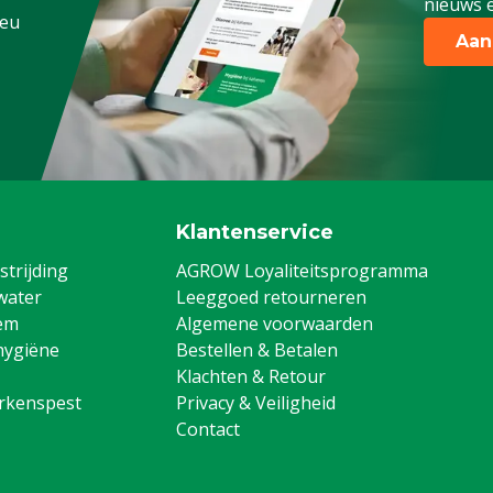
nieuws e
.eu
Aan
Klantenservice
trijding
AGROW Loyaliteitsprogramma
water
Leeggoed retourneren
em
Algemene voorwaarden
hygiëne
Bestellen & Betalen
Klachten & Retour
arkenspest
Privacy & Veiligheid
Contact