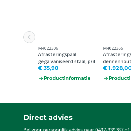
M4022306
M4022366
Afrasteringspaal
Afrastering
gegalvaniseerd staal, p/4
dennenhout
€ 35,90
€ 1.928,0
Productinformatie
Producti
Direct advies
Bel voor persoonlijk advies naar
0497-339787
of