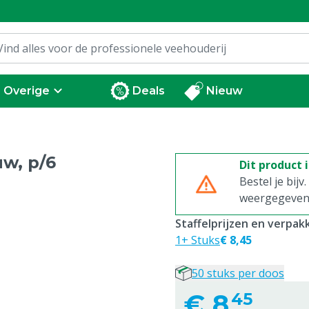
Overige
Deals
Nieuw
w, p/6
Dit product 
Bestel je bijv
weergegeven p
Staffelprijzen en verpa
1+ Stuks
€ 8,45
50 stuks per doos
€
8,
45