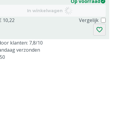
Op voorraad
In winkelwagen
€ 10,22
Vergelijk
oor klanten: 7,8/10
vandaag verzonden
250