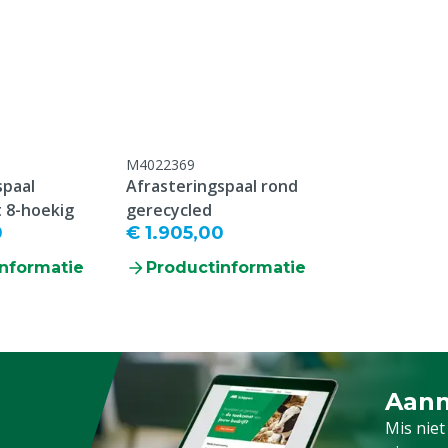
M4022369
spaal
Afrasteringspaal rond
 8-hoekig
gerecycled
0
€ 1.905,00
nformatie
Productinformatie
Aanm
Schrijf
Mis niet