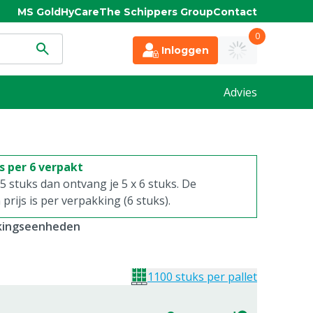
MS Gold
HyCare
The Schippers Group
Contact
0
Inloggen
Advies
is per 6 verpakt
. 5 stuks dan ontvang je 5 x 6 stuks. De
rijs is per verpakking (6 stuks).
kkingseenheden
1100 stuks per pallet