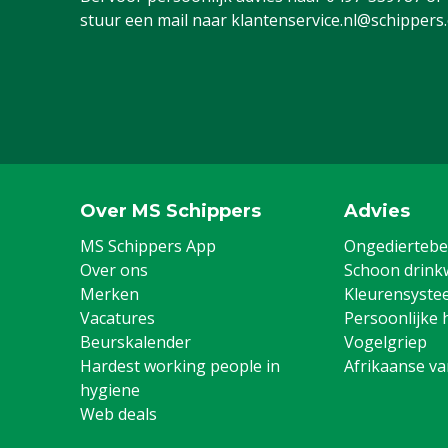
stuur een mail naar
klantenservice.nl@schippers
Over MS Schippers
Advies
MS Schippers App
Ongediertebes
Over ons
Schoon drink
Merken
Kleurensyste
Vacatures
Persoonlijke 
Beurskalender
Vogelgriep
Hardest working people in
Afrikaanse v
hygiene
Web deals