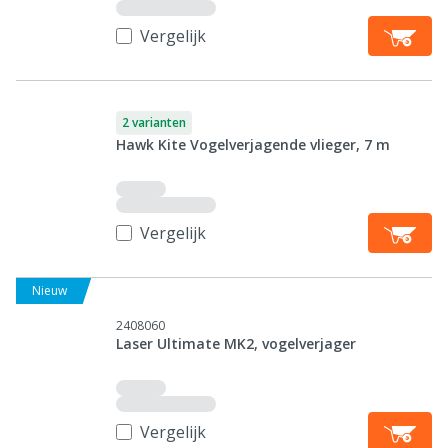
Vergelijk
2 varianten
Hawk Kite Vogelverjagende vlieger, 7 m
Vergelijk
Nieuw
2408060
Laser Ultimate MK2, vogelverjager
Vergelijk