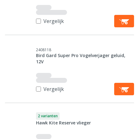
Vergelijk
2408118
Bird Gard Super Pro Vogelverjager geluid,
12V
Vergelijk
2 varianten
Hawk Kite Reserve vlieger