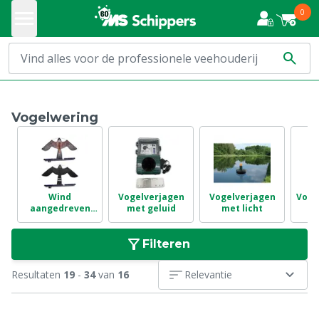
0
Vogelwering
Wind
Vogelverjagen
Vogelverjagen
Voge
aangedreven
met geluid
met licht
vogelverschrikk
er
Filteren
Resultaten
19
-
34
van
16
Relevantie