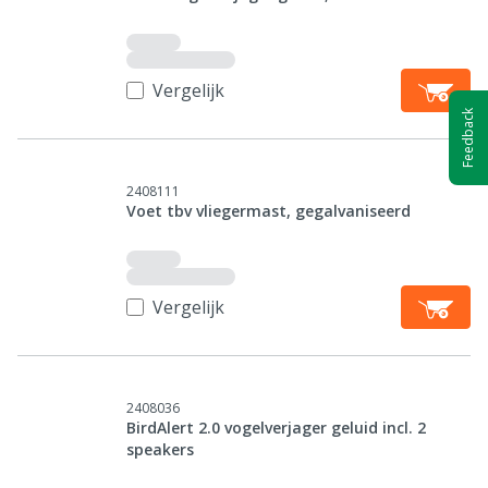
Vergelijk
Feedback
2408111
Voet tbv vliegermast, gegalvaniseerd
Vergelijk
2408036
BirdAlert 2.0 vogelverjager geluid incl. 2
speakers