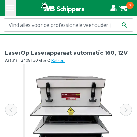
0
LaserOp Laserapparaat automatic 160, 12V
:
Art.nr.
:
2408130
Merk
Ketrop