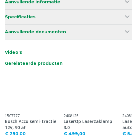
Aanvullende informatie
Specificaties
Aanvullende documenten
Video's
Gerelateerde producten
1507777
2408125
240813
Bosch Accu semi-tractie
LaserOp Laserzaklamp
LaserO
12V, 90 ah
3.0
automa
€ 250,00
€ 499,00
€ 5.4