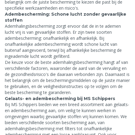
belangrijk om de juiste bescherming te kiezen die past bij de
specifieke werkzaamheden en risico's.
Adembescherming: Schone lucht zonder gevaarlijke
stoffen
Ademhalingsbescherming zorgt ervoor dat de in te ademen
lucht vrij is van gevaarlijke stoffen. Er zijn twee soorten
adembescherming: onafhankelijk en afhankelijk. Bij
onafhankelijke adembescherming wordt schone lucht van
buitenaf aangevoerd, terwijl bij afhankelijke bescherming de
ingeademde lucht wordt gefilterd.
De keuze voor de beste ademhalingsbescherming hangt af van
verschillende factoren, waaronder de aard van de vervuiling en
de gezondheidsrisico's die daaraan verbonden zijn. Daarnaast is
het belangrijk om de beschermingsmiddelen op de juiste manier
te gebruiken, en de veiligheidsinstructies op te volgen om de
beste bescherming te garanderen.
Gelaats- en adembescherming bij MS Schippers
Bij MS Schippers bieden we een breed assortiment aan gelaats-
en adembescherming aan, om veilig te kunnen werken in
omgevingen waarbij gevaarlijke stoffen vrij kunnen komen. We
bieden verschillende soorten bescherming aan, van
ademhalingsbescherming met filters tot onafhankelijke
adembescherming met een losse aanblaasunit. Ook voor