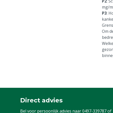
P2
: S
mg/m
P3
: H
kanke
Grens
Om de
bedre
Welke
gezon
binne
Direct advies
Bel voor persoonlijk advies naar
0497-339787
of