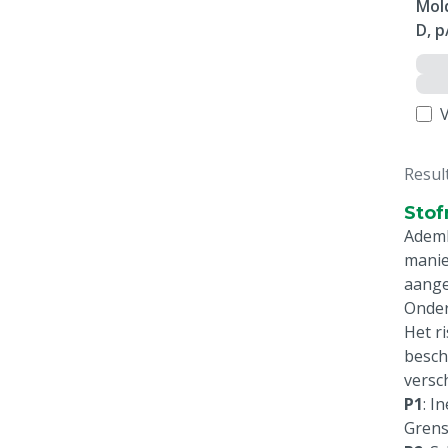
Mol
D, p
V
Resul
Stof
Ademh
manie
aange
Onder
Het r
besch
versch
P1
: I
Grens