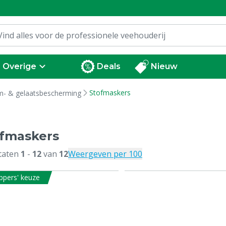
Overige
Deals
Nieuw
Stofmaskers
- & gelaatsbescherming
fmaskers
taten
1
-
12
van
12
Weergeven per 100
ppers' keuze