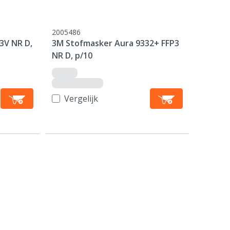
2005486
3V NR D,
3M Stofmasker Aura 9332+ FFP3
NR D, p/10
Vergelijk