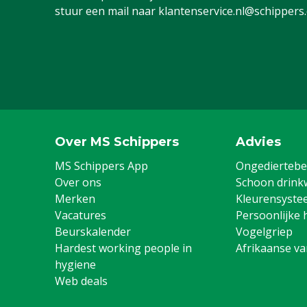
stuur een mail naar
klantenservice.nl@schippers
Over MS Schippers
Advies
MS Schippers App
Ongediertebes
Over ons
Schoon drink
Merken
Kleurensyste
Vacatures
Persoonlijke 
Beurskalender
Vogelgriep
Hardest working people in
Afrikaanse v
hygiene
Web deals