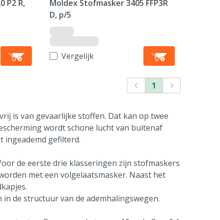
0 P2 R,
Moldex Stofmasker 3405 FFP3R
D, p/5
Vergelijk
1
ij is van gevaarlijke stoffen. Dat kan op twee
bescherming wordt schone lucht van buitenaf
t ingeademd gefilterd.
 Voor de eerste drie klasseringen zijn stofmaskers
d worden met een volgelaatsmasker. Naast het
dkapjes.
n in de structuur van de ademhalingswegen.