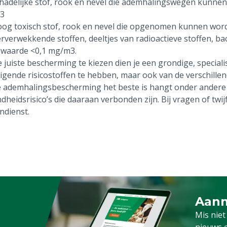
chadelijke stof, rook en nevel die ademhalingswegen kunn
3
oog toxisch stof, rook en nevel die opgenomen kunnen worde
rverwekkende stoffen, deeltjes van radioactieve stoffen, ba
waarde <0,1 mg/m3.
 juiste bescherming te kiezen dien je een grondige, specialis
igende risicostoffen te hebben, maar ook van de verschill
 ademhalingsbescherming het beste is hangt onder andere a
dheidsrisico’s die daaraan verbonden zijn. Bij vragen of tw
ndienst.
Aanm
Schrijf
Mis niet