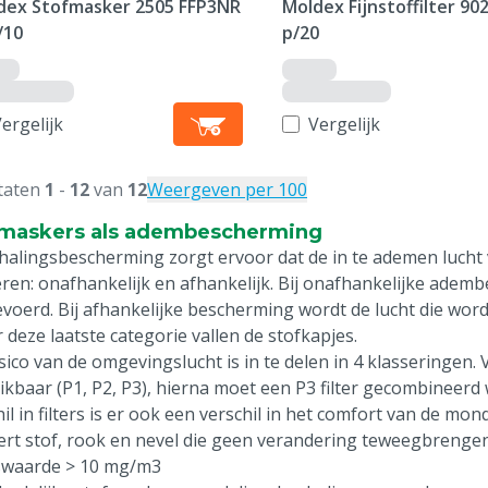
dex Stofmasker 2505 FFP3NR
Moldex Fijnstoffilter 902
/10
p/20
ergelijk
Vergelijk
taten
1
-
12
van
12
Weergeven per 100
maskers als adembescherming
alingsbescherming zorgt ervoor dat de in te ademen lucht vr
ren: onafhankelijk en afhankelijk. Bij onafhankelijke adem
voerd. Bij afhankelijke bescherming wordt de lucht die word
 deze laatste categorie vallen de stofkapjes.
isico van de omgevingslucht is in te delen in 4 klasseringen.
ikbaar (P1, P2, P3), hierna moet een P3 filter gecombineer
il in filters is er ook een verschil in het comfort van de mon
nert stof, rook en nevel die geen verandering teweegbrenge
waarde > 10 mg/m3