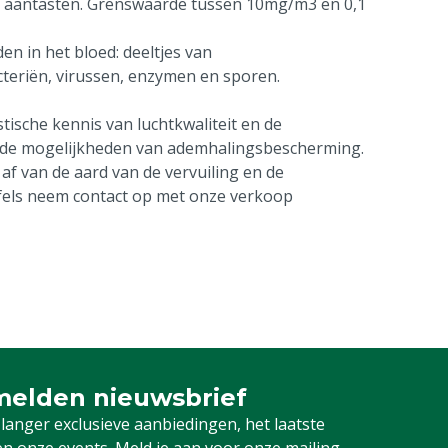
en aantasten. Grenswaarde tussen 10mg/m3 en 0,1
n in het bloed: deeltjes van
cteriën, virussen, enzymen en sporen.
tische kennis van luchtkwaliteit en de
ende mogelijkheden van ademhalingsbescherming.
f van de aard van de vervuiling en de
ijfels neem contact op met onze verkoop
elden nieuwsbrief
 je in voor onze nieuwsbrief
 langer exclusieve aanbiedingen, het laatste