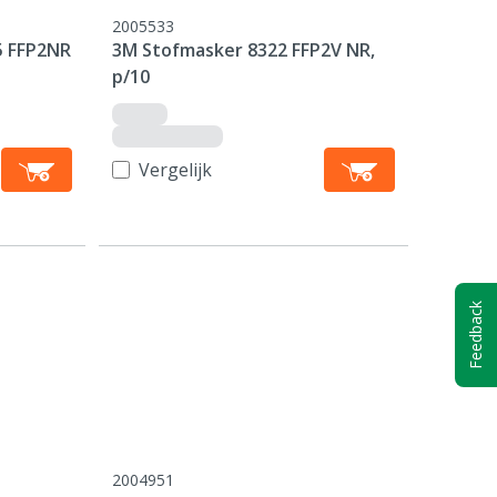
2005533
5 FFP2NR
3M Stofmasker 8322 FFP2V NR,
p/10
Vergelijk
Feedback
2004951