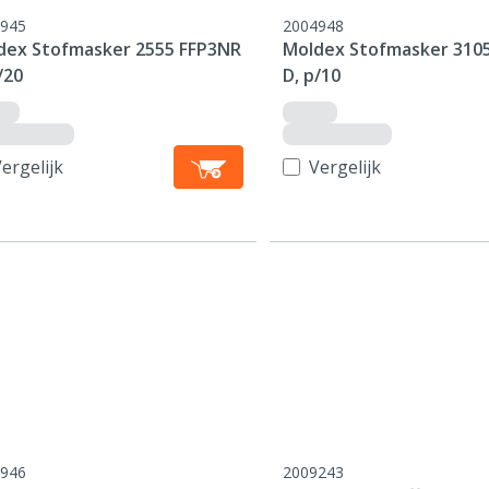
945
2004948
dex Stofmasker 2555 FFP3NR
Moldex Stofmasker 310
/20
D, p/10
ergelijk
Vergelijk
946
2009243