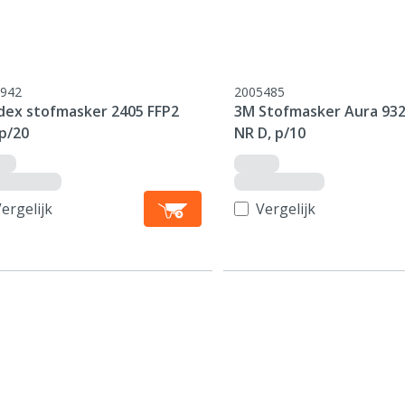
942
2005485
dex stofmasker 2405 FFP2
3M Stofmasker Aura 932
p/20
NR D, p/10
ergelijk
Vergelijk