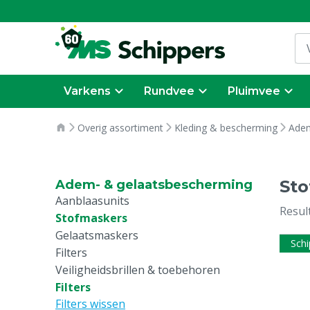
Varkens
Rundvee
Pluimvee
Overig assortiment
Kleding & bescherming
Adem
Sto
Adem- & gelaatsbescherming
Aanblaasunits
Resul
Stofmaskers
Gelaatsmaskers
Schi
Filters
Veiligheidsbrillen & toebehoren
Filters
Filters wissen