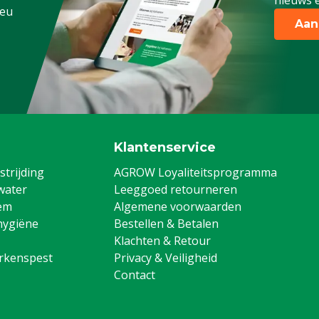
nieuws e
.eu
Aan
Klantenservice
trijding
AGROW Loyaliteitsprogramma
water
Leeggoed retourneren
em
Algemene voorwaarden
hygiëne
Bestellen & Betalen
Klachten & Retour
arkenspest
Privacy & Veiligheid
Contact