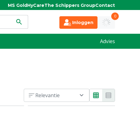
MS Gold
HyCare
The Schippers Group
Contact
0
Inloggen
Advies
Relevantie