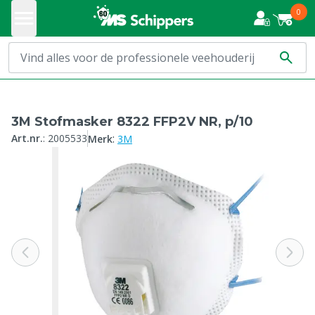
0
3M Stofmasker 8322 FFP2V NR, p/10
:
Art.nr.
:
2005533
Merk
3M