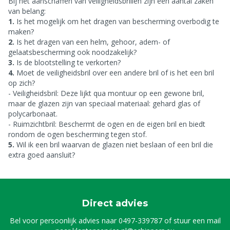
Bij het aanschaffen van veiligheidsbrillen zijn een aantal zaken
van belang:
1.
Is het mogelijk om het dragen van bescherming overbodig te
maken?
2.
Is het dragen van een helm, gehoor, adem- of
gelaatsbescherming ook noodzakelijk?
3.
Is de blootstelling te verkorten?
4.
Moet de veiligheidsbril over een andere bril of is het een bril
op zich?
- Veiligheidsbril:
Deze lijkt qua montuur op een gewone bril,
maar de glazen zijn van speciaal materiaal: gehard glas of
polycarbonaat.
- Ruimzichtbril:
Beschermt de ogen en de eigen bril en biedt
rondom de ogen bescherming tegen stof.
5.
Wil ik een bril waarvan de glazen niet beslaan of een bril die
extra goed aansluit?
Direct advies
Bel voor persoonlijk advies naar
0497-339787
of stuur een mail