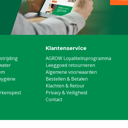
Klantenservice
trijding
AGROW Loyaliteitsprogramma
water
Leeggoed retourneren
em
Algemene voorwaarden
hygiëne
Bestellen & Betalen
Klachten & Retour
arkenspest
Privacy & Veiligheid
Contact