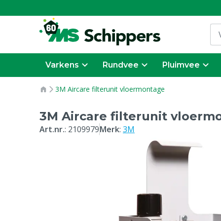
Varkens
Rundvee
Pluimvee
3M Aircare filterunit vloermontage
3M Aircare filterunit vloer
Art.nr.
:
2109979
Merk
:
3M