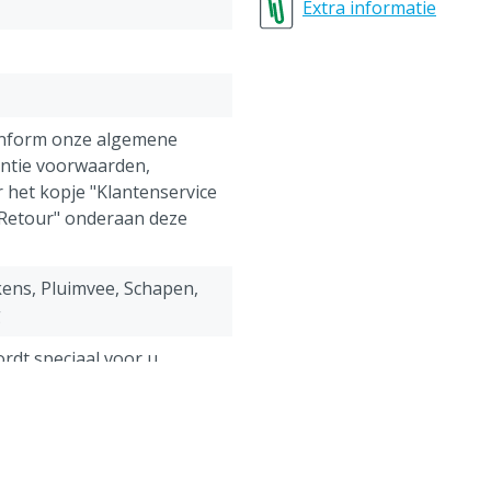
Extra informatie
Technische eigenschap
Aansluiting ingang: 1/2"
Aansluiting uitgang: 3/8
Maximale druk: 10 bar
Maximale luchtstroom: 12
onform onze algemene
antie voorwaarden,
Bijzonderheden
:
 het kopje "Klantenservice
Het product kan gebruikt
 Retour" onderaan deze
Met de juiste combinatie
veiligheid, bijvoorbeeld
ens, Pluimvee, Schapen,
g
ordt speciaal voor u
 na bestelling niet meer
f na ontvangst
d worden.
0 bar)