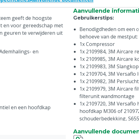
Aanvullende informat
steem geeft de hoogste
Gebruikerstips
:
ht en voor gereedschap met
Benodigdheden om een com
en geuren te verwijderen uit
behoeve van de mestput:
1x Compressor
 Ademhalings- en
1x 2109984, 3M Aircare re
1x 2109985, 3M Aircare k
1x 2109983, 3M Slangkop
1x 2109704, 3M Versaflo l
1x 2109982, 3M Perslucht
1x 2109979, 3M Aircare fi
filterunit wandmontage
1x 2109720, 3M Versaflo
ntiel en een hoofdkap
hoofdkap M306 of 21097
schouderbedekking, S65
Optioneel: 2109995, 3M K
Aanvullende docume
3 uitgangen