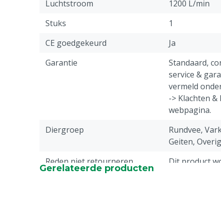
Luchtstroom
1200 L/min
Stuks
1
CE goedgekeurd
Ja
Garantie
Standaard, c
service & gar
vermeld onder
-> Klachten &
webpagina.
Diergroep
Rundvee, Vark
Geiten, Overi
Reden niet retourneren
Dit product w
Gerelateerde producten
besteld en kan
geannuleerd o
geretourneer
Capaciteit
1200 L/min (1