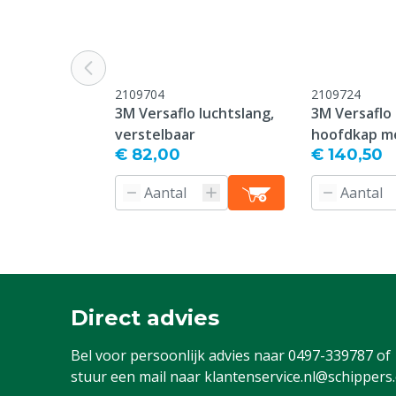
2109704
2109724
3M Versaflo luchtslang,
3M Versaflo
verstelbaar
hoofdkap m
€ 82,00
€ 140,50
schouderbed
Direct advies
Bel voor persoonlijk advies naar
0497-339787
of
stuur een mail naar
klantenservice.nl@schippers