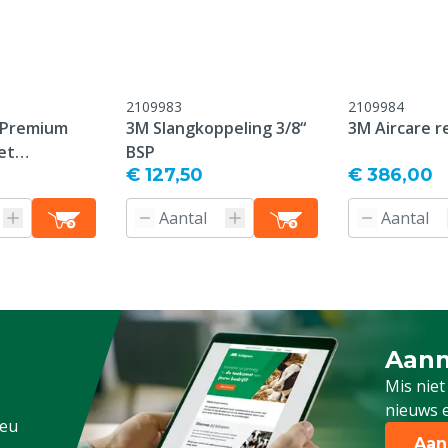
2109983
2109984
 Premium
3M Slangkoppeling 3/8“
3M Aircare r
et
BSP
€ 127,50
€ 386,00
ekking, S655
Aanm
Schrijf
Mis niet
nieuws e
.eu
Aan