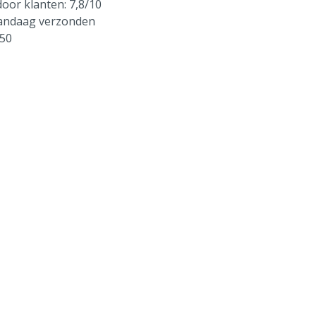
oor klanten: 7,8/10
vandaag verzonden
250