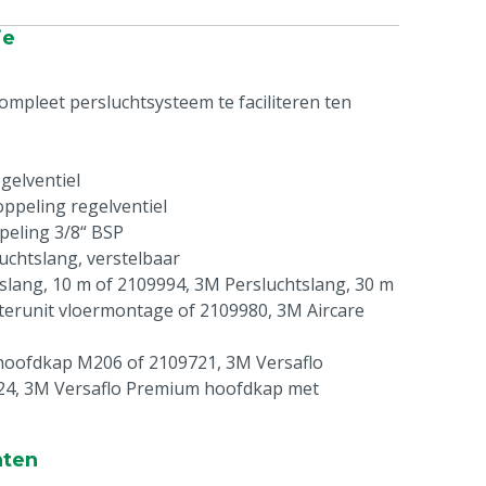
ie
pleet persluchtsysteem te faciliteren ten
gelventiel
oppeling regelventiel
peling 3/8“ BSP
uchtslang, verstelbaar
slang, 10 m of 2109994, 3M Persluchtslang, 30 m
lterunit vloermontage of 2109980, 3M Aircare
 hoofdkap M206 of 2109721, 3M Versaflo
24, 3M Versaflo Premium hoofdkap met
5
oppeling 2 uitgangen of 2109996, 3M Koppeling
nten