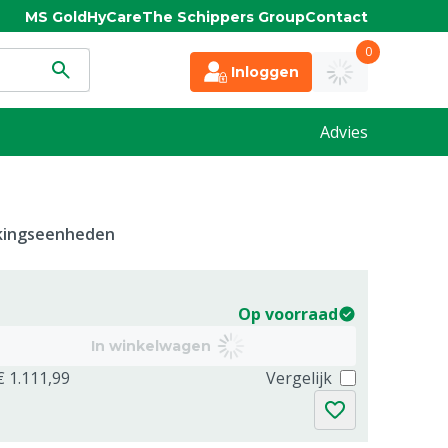
MS Gold
HyCare
The Schippers Group
Contact
0
Inloggen
Advies
kkingseenheden
Op voorraad
In winkelwagen
€ 1.111,99
Vergelijk