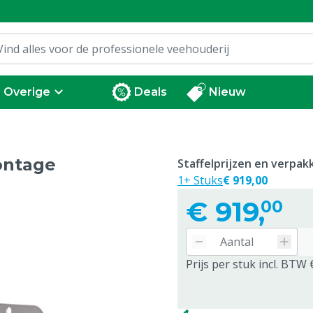
Overige
Deals
Nieuw
montage
Staffelprijzen en verpa
1+ Stuks
€ 919,00
€
919,
00
Prijs per stuk incl. BTW 