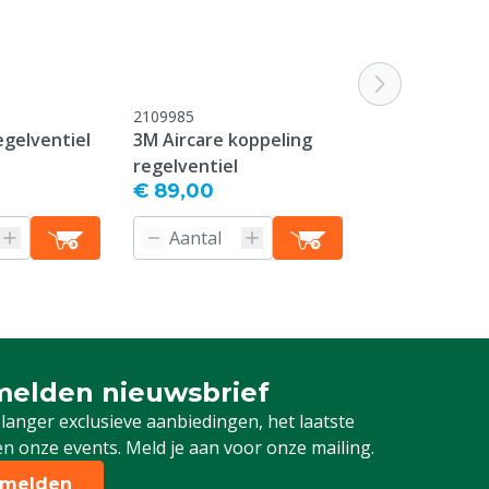
2109985
M2109720
egelventiel
3M Aircare koppeling
3M Versaflo 
regelventiel
€ 89,00
€ 258,50
Producti
elden nieuwsbrief
 je in voor onze nieuwsbrief
 langer exclusieve aanbiedingen, het laatste
n onze events. Meld je aan voor onze mailing.
melden