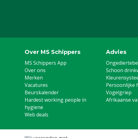
Over MS Schippers
Advies
MS Schippers App
Ongediertebes
Over ons
Schoon drink
Merken
Kleurensyste
Vacatures
Persoonlijke 
Beurskalender
Vogelgriep
Hardest working people in
Afrikaanse v
hygiene
Web deals