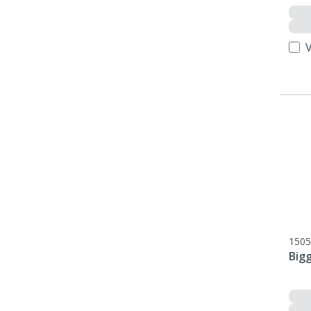
V
1505
Big