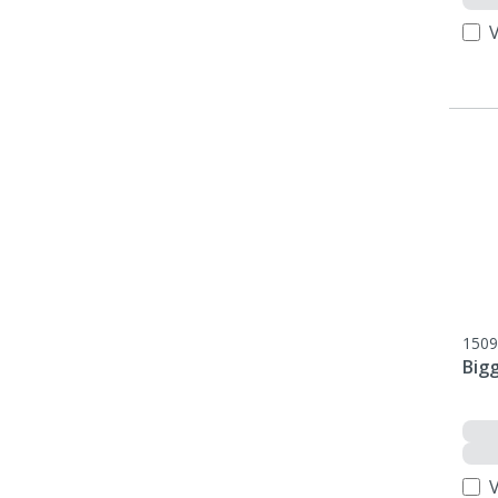
V
1509
Big
V