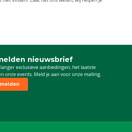
elden nieuwsbrief
 je in voor onze nieuwsbrief
 langer exclusieve aanbiedingen, het laatste
n onze events. Meld je aan voor onze mailing.
melden