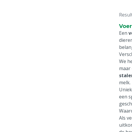
Resul
Voer
Een
v
diere
belan
Versc
We he
maar 
stale
melk.
Uniek
een s
gesch
Waar
Als v
uitko
de bes