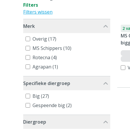
Filters
Filters wissen
Merk
2 v
MS 
Overig (17)
bigg
MS Schippers (10)
Rotecna (4)
Agrapan (1)
V
Specifieke diergroep
Big (27)
Gespeende big (2)
Diergroep