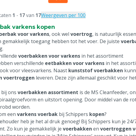
taten
1
-
17
van
17
Weergeven per 100
bak varkens kopen
oerbak voor varkens
, ook wel
voertrog
, is natuurlijk esse
n gemakkelijk toegang hebben tot het voer. De juiste
voerb
g.
hillende
voerbakken voor varkens
in het assortiment
bben verschillende
eetbakken voor varkens
in het assort
ook voor vleesvarkens. Naast
kunststof voerbakken
kunn
n voertroggen
leveren. Deze zijn allemaal geschikt voor he
 bij ons
voerbakken assortiment
is de MS Cleanfeeder, on
piraalgroefvorm en uitstort opening. Door middel van de ro
robd worden.
om een
varkens voerbak
bij Schippers
kopen
?
eehouder heb je het al druk genoeg! Bij Schippers kun je 24/
mt. Zo kun je gemakkelijk je
voerbakken
en
voertroggen vo
telling terugvinden in je ‘Mijn Schippers’ account. Kun je iet