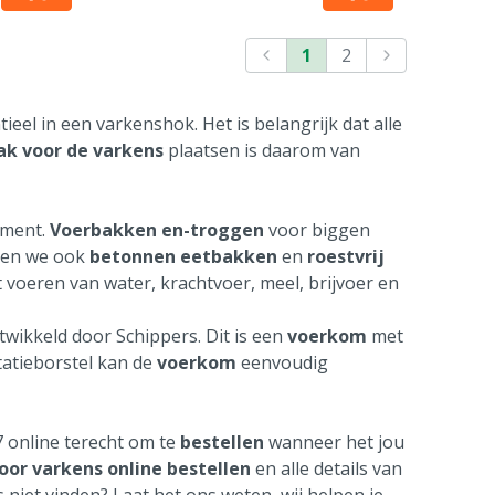
1
2
ntieel in een varkenshok. Het is belangrijk dat alle
ak voor de varkens
plaatsen is daarom van
iment.
Voerbakken en-troggen
voor biggen
en we ook
betonnen eetbakken
en
roestvrij
t voeren van water, krachtvoer, meel, brijvoer en
twikkeld door Schippers. Dit is een
voerkom
met
tatieborstel kan de
voerkom
eenvoudig
7 online terecht om te
bestellen
wanneer het jou
or varkens online bestellen
en alle details van
s niet vinden? Laat het ons weten, wij helpen je