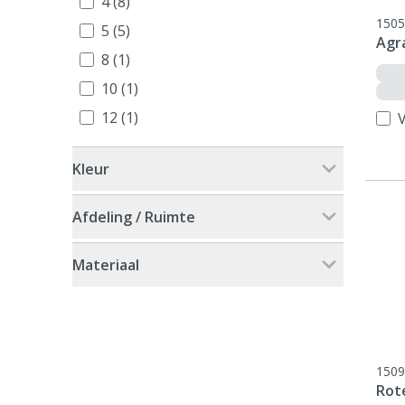
4 (8)
1505
5 (5)
Agr
8 (1)
10 (1)
12 (1)
V
Kleur
Afdeling / Ruimte
Materiaal
1509
Rot