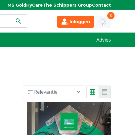
MS Gold
HyCare
The Schippers Group
Contact
0
Inloggen
Advies
Relevantie