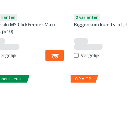
arianten
2 varianten
silo MS ClickFeeder Maxi
Biggenkom kunststof J-h
, p/10)
ergelijk
Vergelijk
ppers' keuze
OP = OP