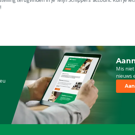
!
Aanm
Schrijf
Mis niet
nieuws e
.eu
Aan