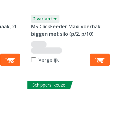
2 varianten
aak, 2L
MS ClickFeeder Maxi voerbak
biggen met silo (p/2, p/10)
Vergelijk
Schippers' keuze