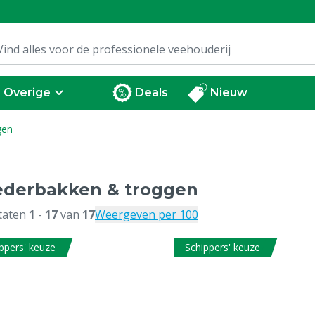
Overige
Deals
Nieuw
gen
ederbakken & troggen
taten
1
-
17
van
17
Weergeven per 100
ppers' keuze
Schippers' keuze