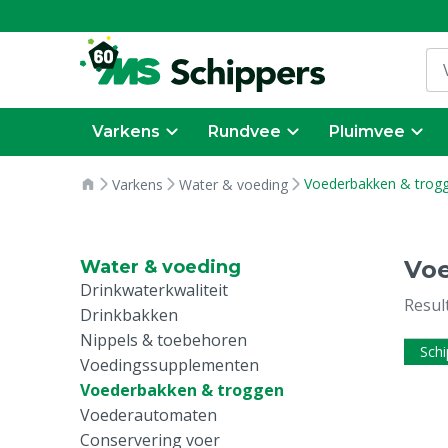
Varkens
Rundvee
Pluimvee
Voederbakken & trog
Varkens
Water & voeding
Vo
Water & voeding
Drinkwaterkwaliteit
Resul
Drinkbakken
Nippels & toebehoren
Schi
Voedingssupplementen
Voederbakken & troggen
Voederautomaten
Conservering voer