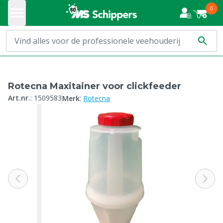
0
Rotecna Maxitainer voor clickfeeder
:
Art.nr.
:
1509583
Merk
Rotecna