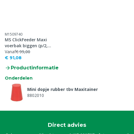
M1509740
MS ClickFeeder Maxi
voerbak biggen (p/2,
p/10)
Vanaf
€ 99,00
€ 91,08
Productinformatie
Onderdelen
Mini dopje rubber tbv Maxitainer
8802010
Direct advies