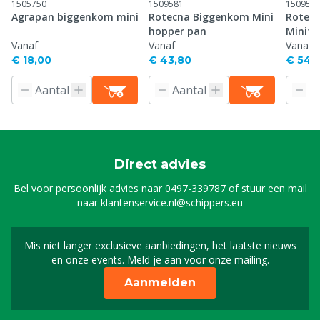
1505750
1509581
150958
Agrapan biggenkom mini
Rotecna Biggenkom Mini
Rotec
hopper pan
Minita
Vanaf
Vanaf
Vanaf
€ 18,00
€ 43,80
€ 54,
Direct advies
Bel voor persoonlijk advies naar
0497-339787
of stuur een mail
naar
klantenservice.nl@schippers.eu
Mis niet langer exclusieve aanbiedingen, het laatste nieuws
Schrijf je in voor onze n
en onze events. Meld je aan voor onze mailing.
Aanmelden