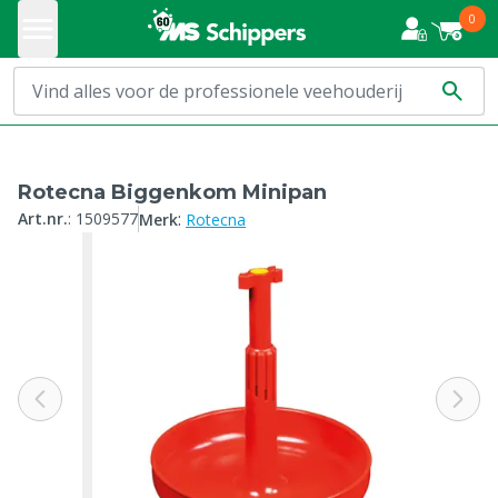
0
Rotecna Biggenkom Minipan
:
Art.nr.
:
1509577
Merk
Rotecna