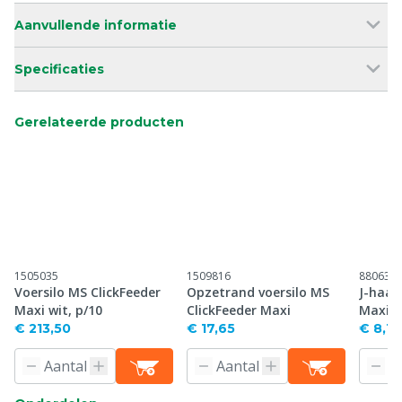
Aanvullende informatie
Specificaties
Gerelateerde producten
1505035
1509816
880637
Voersilo MS ClickFeeder
Opzetrand voersilo MS
J-haak
Maxi wit, p/10
ClickFeeder Maxi
Maxi,
€ 213,50
€ 17,65
€ 8,15