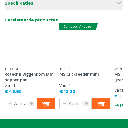
Specificaties
Gerelateerde producten
Schippers' keuze
1509581
1509950
M17050
Rotecna Biggenkom Mini
MS ClickFeeder mini
MS Ter
hopper pan
IJzers
Vanaf
Vanaf
Vanaf
€ 43,80
€ 15,00
€ 1.17
Pr