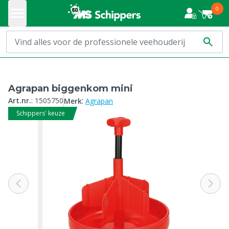
0
Agrapan biggenkom mini
:
Art.nr.
:
1505750
Merk
Agrapan
Schippers' keuze