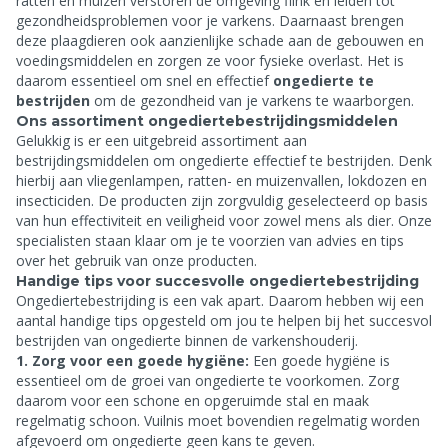
ratten en muizen verstoren de omgeving flink en leiden tot
gezondheidsproblemen voor je varkens. Daarnaast brengen
deze plaagdieren ook aanzienlijke schade aan de gebouwen en
voedingsmiddelen en zorgen ze voor fysieke overlast. Het is
daarom essentieel om snel en effectief
ongedierte te
bestrijden
om de gezondheid van je varkens te waarborgen.
Ons assortiment ongediertebestrijdingsmiddelen
Gelukkig is er een uitgebreid assortiment aan
bestrijdingsmiddelen om ongedierte effectief te bestrijden. Denk
hierbij aan vliegenlampen, ratten- en muizenvallen, lokdozen en
insecticiden. De producten zijn zorgvuldig geselecteerd op basis
van hun effectiviteit en veiligheid voor zowel mens als dier. Onze
specialisten staan klaar om je te voorzien van advies en tips
over het gebruik van onze producten.
Handige tips voor succesvolle ongediertebestrijding
Ongediertebestrijding is een vak apart. Daarom hebben wij een
aantal handige tips opgesteld om jou te helpen bij het succesvol
bestrijden van ongedierte binnen de varkenshouderij.
1. Zorg voor een goede hygiëne:
Een goede hygiëne is
essentieel om de groei van ongedierte te voorkomen. Zorg
daarom voor een schone en opgeruimde stal en maak
regelmatig schoon. Vuilnis moet bovendien regelmatig worden
afgevoerd om ongedierte geen kans te geven.