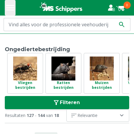
0
Ongediertebestrijding
Vliegen
Ratten
Muizen
Vo
bestrijden
bestrijden
bestrijden
Filteren
Resultaten
127
-
144
van
18
Relevantie