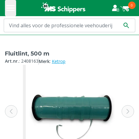
0
Fluitlint, 500 m
:
Art.nr.
:
2408163
Merk
Ketrop