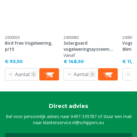
2300033
2400080
240816
Bird Free Vogelwering,
Solarguard
Vogelve
p/15
vogelweringssysteem
80m
zonnepanelen, 20 m
Vanaf
€ 93,50
€ 148,50
€ 11,3
Direct advies
Bel voor persoonlijk advies naar
0497-339787
of stuur een mail
naar
klantenservice.nl@schippers.eu