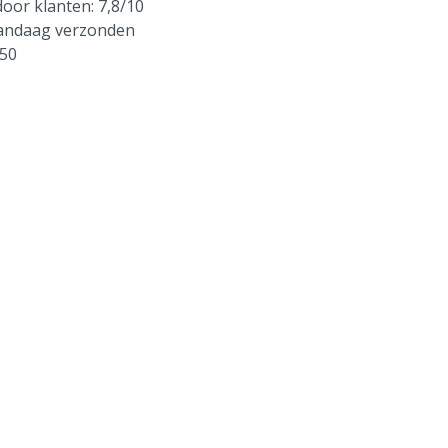
oor klanten: 7,8/10
vandaag verzonden
250