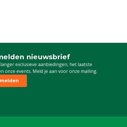
elden nieuwsbrief
 je in voor onze nieuwsbrief
 langer exclusieve aanbiedingen, het laatste
n onze events. Meld je aan voor onze mailing.
melden