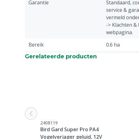
Garantie
Standaard, c
service & gar
vermeld onder
-> Klachten &
webpagina.
Bereik
0.6 ha
Gerelateerde producten
Diergroep
Rundvee, Vark
Geiten, Overi
Reden niet retourneren
Dit product w
besteld en kan
geannuleerd o
geretourneer
2408119
Bird Gard Super Pro PA4
Vogelverjager geluid, 12V