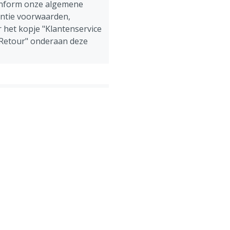
onform onze algemene
antie voorwaarden,
 het kopje "Klantenservice
 Retour" onderaan deze
ens, Pluimvee, Schapen,
g
ordt speciaal voor u
 na bestelling niet meer
f na ontvangst
d worden.