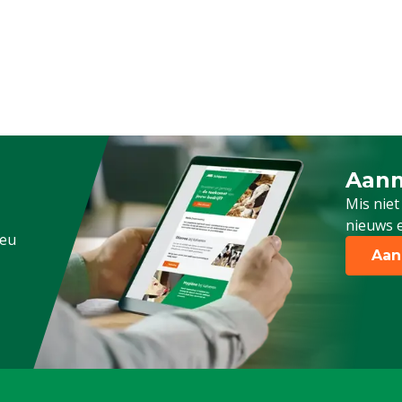
Aanm
Schrijf
Mis niet
nieuws e
.eu
Aan