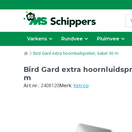
Varkens
Rundvee
Pluimvee
Bird Gard extra hoornluidspreker, kabel 30 m
Bird Gard extra hoornluidspr
m
Art.nr.
:
2408120
Merk
:
Ketrop