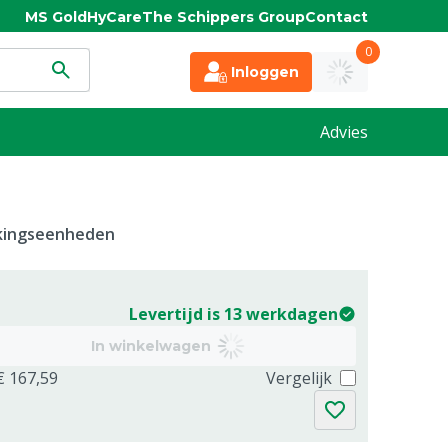
MS Gold
HyCare
The Schippers Group
Contact
0
Inloggen
Advies
kkingseenheden
Levertijd is 13 werkdagen
In winkelwagen
€ 167,59
Vergelijk