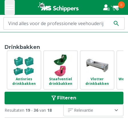
0
Drinkbakken
Antivries
Staafventiel
Vlotter
Weid
drinkbakken
drinkbakken
drinkbakken
Filteren
Resultaten
19
-
36
van
18
Relevantie