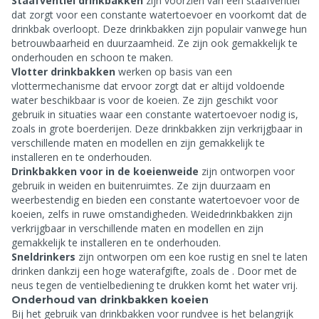
Staafventiel drinkbakken
zijn voorzien van een staafventiel
dat zorgt voor een constante watertoevoer en voorkomt dat de
drinkbak overloopt. Deze drinkbakken zijn populair vanwege hun
betrouwbaarheid en duurzaamheid. Ze zijn ook gemakkelijk te
onderhouden en schoon te maken.
Vlotter drinkbakken
werken op basis van een
vlottermechanisme dat ervoor zorgt dat er altijd voldoende
water beschikbaar is voor de koeien. Ze zijn geschikt voor
gebruik in situaties waar een constante watertoevoer nodig is,
zoals in grote boerderijen. Deze drinkbakken zijn verkrijgbaar in
verschillende maten en modellen en zijn gemakkelijk te
installeren en te onderhouden.
Drinkbakken voor in de koeienweide
zijn ontworpen voor
gebruik in weiden en buitenruimtes. Ze zijn duurzaam en
weerbestendig en bieden een constante watertoevoer voor de
koeien, zelfs in ruwe omstandigheden. Weidedrinkbakken zijn
verkrijgbaar in verschillende maten en modellen en zijn
gemakkelijk te installeren en te onderhouden.
Sneldrinkers
zijn ontworpen om een koe rustig en snel te laten
drinken dankzij een hoge waterafgifte, zoals de
. Door met de
neus tegen de ventielbediening te drukken komt het water vrij.
Onderhoud van drinkbakken koeien
Bij het gebruik van drinkbakken voor rundvee is het belangrijk