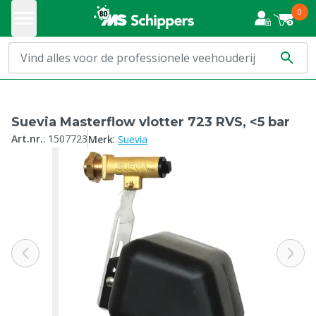
0
Suevia Masterflow vlotter 723 RVS, <5 bar
:
Art.nr.
:
1507723
Merk
Suevia