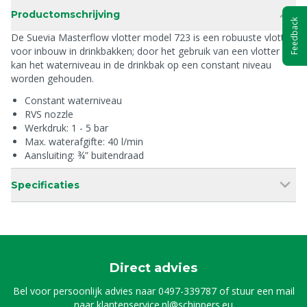
Productomschrijving
Feedback
De Suevia Masterflow vlotter model 723 is een robuuste vlotter
voor inbouw in drinkbakken; door het gebruik van een vlotter
kan het waterniveau in de drinkbak op een constant niveau
worden gehouden.
Constant waterniveau
RVS nozzle
Werkdruk: 1 - 5 bar
Max. waterafgifte: 40 l/min
Aansluiting: ¾” buitendraad
Specificaties
Direct advies
Bel voor persoonlijk advies naar
0497-339787
of stuur een mail
naar
klantenservice.nl@schippers.eu