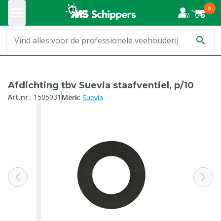
0
Afdichting tbv Suevia staafventiel, p/10
:
Art.nr.
:
1505031
Merk
Suevia