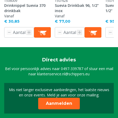
1506009
1507628
150762
Drinknippel Suevia 370
Suevia Drinkbak 96, 1/2”
Suevia
drinkbak
inox
1/2” in
Vanaf
Vanaf
€ 30,85
€ 77,00
€ 95,
Direct advies
Bel voor persoonlijk advies naar
0497-339787
of stuur een mail
naar
klantenservice.nl@schippers.eu
Mis niet langer exclusieve aanbiedingen, het laatste nieuws
Schrijf je in voor onze n
en onze events. Meld je aan voor onze mailing.
Aanmelden