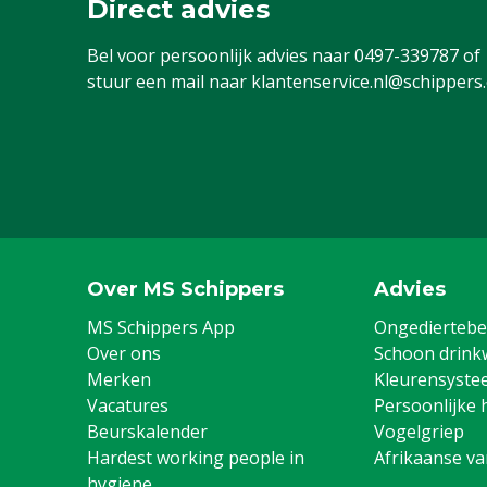
Direct advies
Bel voor persoonlijk advies naar
0497-339787
of
stuur een mail naar
klantenservice.nl@schippers
Over MS Schippers
Advies
MS Schippers App
Ongediertebes
Over ons
Schoon drink
Merken
Kleurensyste
Vacatures
Persoonlijke 
Beurskalender
Vogelgriep
Hardest working people in
Afrikaanse v
hygiene