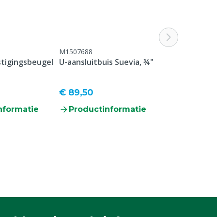
M1507688
stigingsbeugel
U-aansluitbuis Suevia, ¾"
€ 89,50
nformatie
Productinformatie