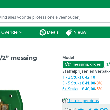
Overige
Deals
Nieuw
1/2” messing
Model
1/2" messing, groen
3
Staffelprijzen en verpa
1 - 2 Stuks
€ 42,10
3 - 5 Stuks
€ 41,00
-3%
6+ Stuks
€ 40,00
-5%
1 stuks per doos
00
Vanaf