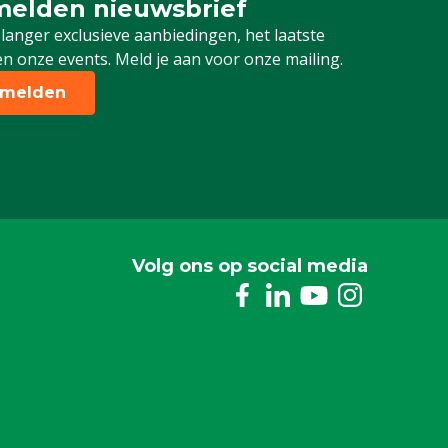
elden nieuwsbrief
 je in voor onze nieuwsbrief
 langer exclusieve aanbiedingen, het laatste
n onze events. Meld je aan voor onze mailing.
melden
Volg ons op social media