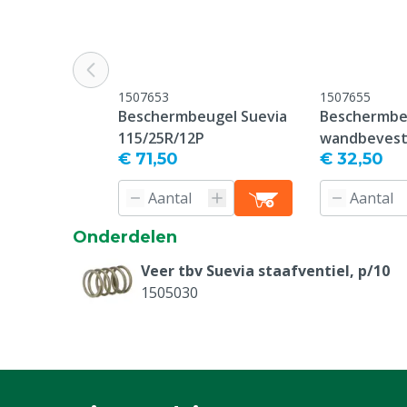
Plaatsing
Muur, Paal
Specifieke diergroep
Kalf
Waterafgifte regelbaar
Ja
1507653
1507655
Beschermbeugel Suevia
Beschermbe
Type drinkbak
Drinkschaal
115/25R/12P
wandbevest
Materiaal watervoorziening
€ 71,50
Messing
€ 32,50
Kleur
Groen
Aansluiting ingang
1/2" Binnend
Onderdelen
Typenummer
12P (100.0120
Veer tbv Suevia staafventiel, p/10
1505030
Diergroep
Rundvee, Scha