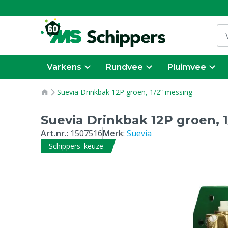
Varkens
Rundvee
Pluimvee
Suevia Drinkbak 12P groen, 1/2” messing
Suevia Drinkbak 12P groen, 
Art.nr.
:
1507516
Merk
:
Suevia
Schippers' keuze