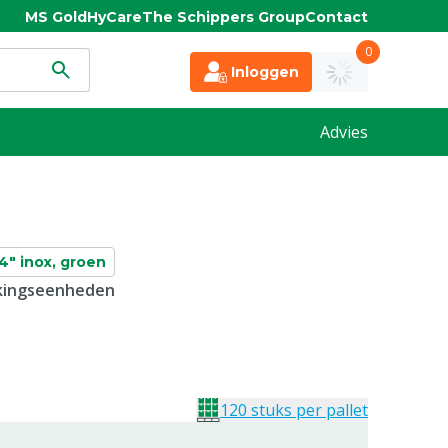
MS Gold
HyCare
The Schippers Group
Contact
0
Inloggen
Advies
/4" inox, groen
kkingseenheden
120 stuks per pallet