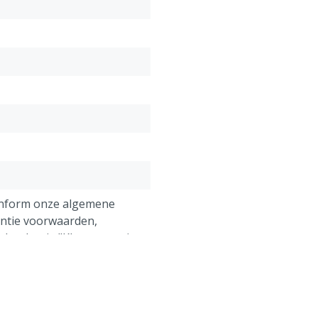
Bijzonderheden
:
De drinkschaal met staafventi
Met de neus kan het ventiel 
bediening van het ventiel i
loopt het water onder in de
opgenomen kan worden, zon
onform onze algemene
antie voorwaarden,
 het kopje "Klantenservice
 Retour" onderaan deze