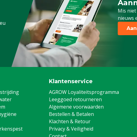
Aanm
Schrijf
Mis niet
nieuws e
.eu
Aan
Klantenservice
trijding
AGROW Loyaliteitsprogramma
water
Leeggoed retourneren
em
Algemene voorwaarden
hygiëne
Bestellen & Betalen
Klachten & Retour
arkenspest
Privacy & Veiligheid
Contact