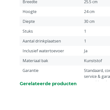
Breedte
25.5 cm
Hoogte
24 cm
Diepte
30 cm
Stuks
1
Aantal drinkplaatsen
1
Inclusief watertoevoer
Ja
Materiaal bak
Kunststof
Garantie
Standaard, c
service & gar
vermeld onder
Gerelateerde producten
-> Klachten &
webpagina.
Type watertoevoer
Staafventiel