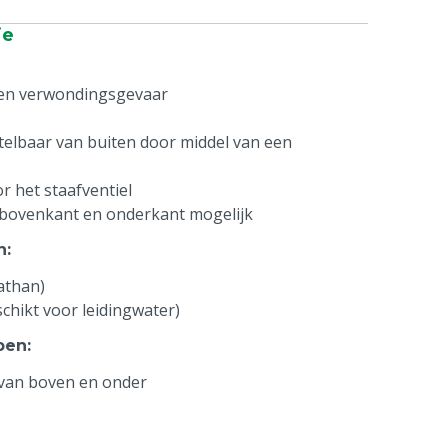
ie
een verwondingsgevaar
stelbaar van buiten door middel van een
r het staafventiel
 bovenkant en onderkant mogelijk
n
:
athan)
schikt voor leidingwater)
pen
:
 van boven en onder
raad