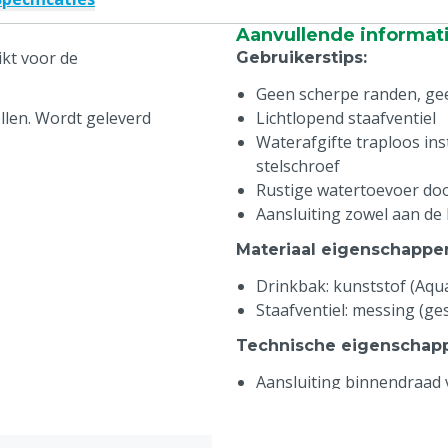
Aanvullende informat
ikt voor de
Gebruikerstips
:
Geen scherpe randen, g
ellen. Wordt geleverd
Lichtlopend staafventiel
Waterafgifte traploos in
stelschroef
Rustige watertoevoer doo
Aansluiting zowel aan de
Materiaal eigenschappe
Drinkbak: kunststof (Aqu
Staafventiel: messing (ge
Technische eigenschap
Aansluiting binnendraad
Aansluiting: 1/2” binnend
Kleur: groen