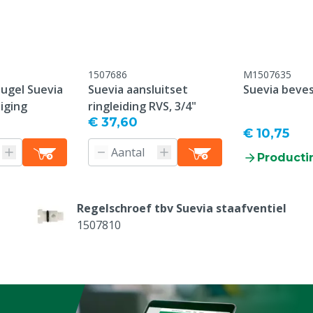
1507686
M1507635
ugel Suevia
Suevia aansluitset
Suevia beve
iging
ringleiding RVS, 3/4"
€ 37,60
€ 10,75
Producti
raad
)
Regelschroef tbv Suevia staafventiel
1507810
pen, Geiten, Overig