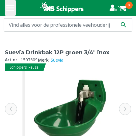
0
Suevia Drinkbak 12P groen 3/4" inox
:
Art.nr.
:
1507609
Merk
Suevia
Schippers' keuze