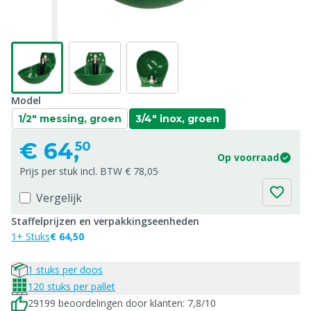
Model
1/2" messing, groen
3/4" inox, groen
€
64,
50
Op voorraad
Prijs per stuk incl. BTW € 78,05
Vergelijk
Staffelprijzen en verpakkingseenheden
1+ Stuks
€ 64,50
1 stuks per doos
120 stuks per pallet
29199 beoordelingen door klanten: 7,8/10