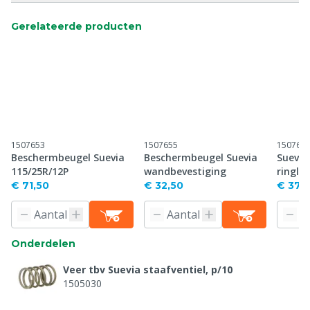
Gerelateerde producten
1507653
1507655
150768
Beschermbeugel Suevia
Beschermbeugel Suevia
Suevia
115/25R/12P
wandbevestiging
ringlei
€ 71,50
€ 32,50
€ 37,
Onderdelen
Veer tbv Suevia staafventiel, p/10
1505030