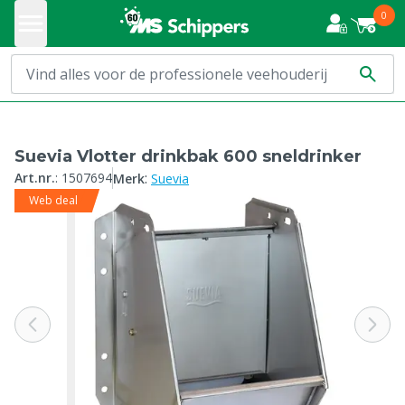
0
Suevia Vlotter drinkbak 600 sneldrinker
:
Art.nr.
:
1507694
Merk
Suevia
Web deal