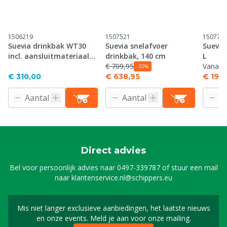
1506219
1507521
150773
Suevia drinkbak WT30
Suevia snelafvoer
Suevia
incl. aansluitmateriaal
drinkbak, 140 cm
L
voor watertank
€ 709,95
Vanaf
€
-10%
€ 310,00
€ 638,95
€ 192
Direct advies
Bel voor persoonlijk advies naar
0497-339787
of stuur een mail
naar
klantenservice.nl@schippers.eu
Mis niet langer exclusieve aanbiedingen, het laatste nieuws
Schrijf je in voor onze n
en onze events. Meld je aan voor onze mailing.