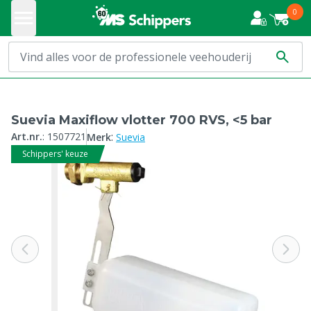
0
Suevia Maxiflow vlotter 700 RVS, <5 bar
:
Art.nr.
:
1507721
Merk
Suevia
Schippers' keuze