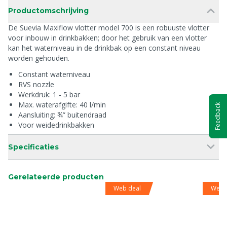
Productomschrijving
De Suevia Maxiflow vlotter model 700 is een robuuste vlotter
voor inbouw in drinkbakken; door het gebruik van een vlotter
kan het waterniveau in de drinkbak op een constant niveau
worden gehouden.
Constant waterniveau
RVS nozzle
Werkdruk: 1 - 5 bar
Max. waterafgifte: 40 l/min
Feedback
Aansluiting: ¾” buitendraad
Voor weidedrinkbakken
Specificaties
Gerelateerde producten
Web deal
Web 