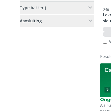
Type batterij
2401
Lok
Aansluiting
sleu
V
Resul
Onge
Als r