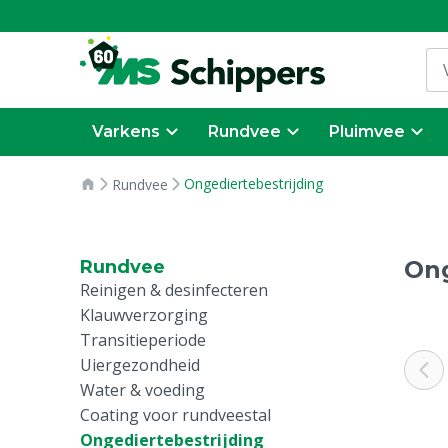
Varkens
Rundvee
Pluimvee
Ongediertebestrijding
Rundvee
Ong
Rundvee
Reinigen & desinfecteren
Klauwverzorging
Transitieperiode
Uiergezondheid
Water & voeding
Coating voor rundveestal
Ongediertebestrijding