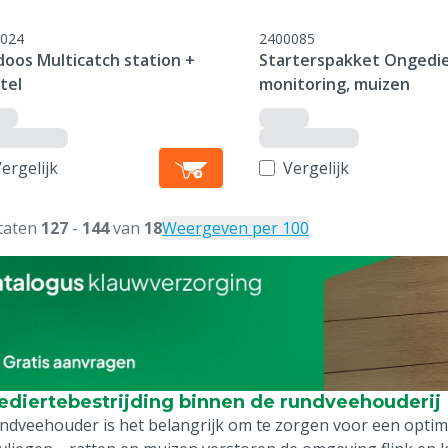
024
2400085
doos Multicatch station +
Starterspakket Ongedi
tel
monitoring, muizen
ergelijk
Vergelijk
taten
127
-
144
van
18
Weergeven per 100
diertebestrijding binnen de rundveehouderij
undveehouder is het belangrijk om te zorgen voor een optim