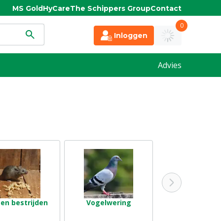
MS Gold
HyCare
The Schippers Group
Contact
0
Inloggen
Advies
en bestrijden
Vogelwering
Mollen bestri