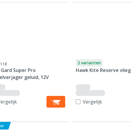
2 varianten
118
d Gard Super Pro
Hawk Kite Reserve vlieg
lverjager geluid, 12V
ergelijk
Vergelijk
uw