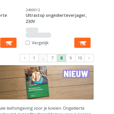
2400012
erte
Ultrastop ongedierteverjager,
230V
Vergelijk
1
...
7
8
9
10
ale leefomgeving voor je koeien. Ongedierte