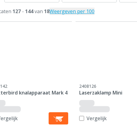
taten
127
-
144
van
18
Weergeven per 100
142
2408126
tterbird knalapparaat Mark 4
Laserzaklamp Mini
ergelijk
Vergelijk