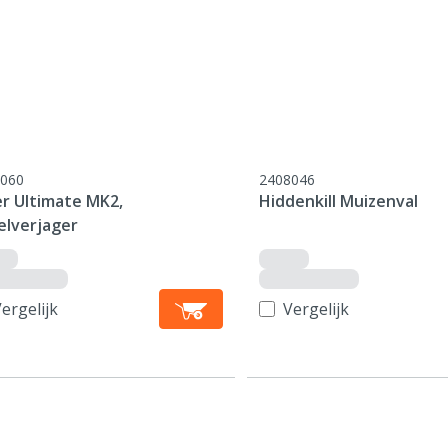
060
2408046
er Ultimate MK2,
Hiddenkill Muizenval
elverjager
ergelijk
Vergelijk