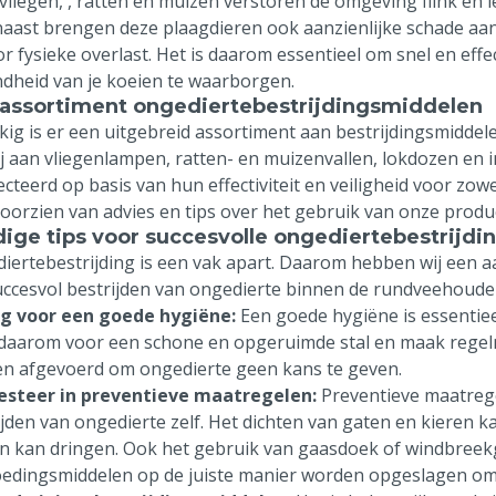
 vliegen,
, ratten en muizen verstoren de omgeving flink en 
aast brengen deze plaagdieren ook aanzienlijke schade a
or fysieke overlast. Het is daarom essentieel om snel en effe
dheid van je koeien te waarborgen.
assortiment ongediertebestrijdingsmiddelen
kig is er een uitgebreid assortiment aan bestrijdingsmiddele
ij aan vliegenlampen, ratten- en muizenvallen, lokdozen en i
ecteerd op basis van hun effectiviteit en veiligheid voor zow
 voorzien van advies en tips over het gebruik van onze produ
ige tips voor succesvolle ongediertebestrijdi
iertebestrijding is een vak apart. Daarom hebben wij een aa
uccesvol bestrijden van ongedierte binnen de rundveehouder
rg voor een goede hygiëne:
Een goede hygiëne is essentie
daarom voor een schone en opgeruimde stal en maak regelm
n afgevoerd om ongedierte geen kans te geven.
vesteer in preventieve maatregelen:
Preventieve maatregel
ijden van ongedierte zelf. Het dichten van gaten en kieren k
n kan dringen. Ook het gebruik van gaasdoek of windbreekga
oedingsmiddelen op de juiste manier worden opgeslagen om