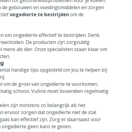
leiden tot gezondheidsproblemen voor je koeien.
an de gebouwen en voedingsmiddelen en zorgen
ctief
ongedierte te bestrijden
om de
n om ongedierte effectief te bestrijden. Denk
nsecticiden. De producten zijn zorgvuldig
el mens als dier. Onze specialisten staan klaar om
cten.
ng
ntal handige tips opgesteld om jou te helpen bij
ij.
el om de groei van ongedierte te voorkomen.
atig schoon. Vuilnis moet bovendien regelmatig
en zijn minstens zo belangrijk als het
an ervoor zorgen dat ongedierte niet de stal
as kan effectief zijn. Zorg er daarnaast voor
 ongedierte geen kans te geven.