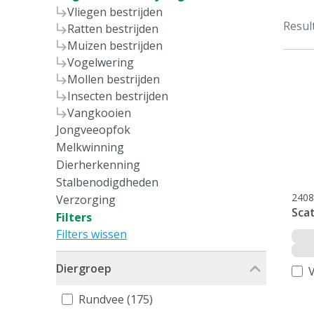
Vliegen bestrijden
Resul
Ratten bestrijden
Muizen bestrijden
Vogelwering
Mollen bestrijden
Insecten bestrijden
Vangkooien
Jongveeopfok
Melkwinning
Dierherkenning
Stalbenodigdheden
2408
Verzorging
Sca
Filters
Filters wissen
Diergroep
V
Rundvee (175)