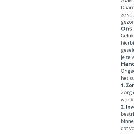
zoals
Daarn
ze vo
gezon
Ons 
Geluk
hierb
gesel
je te
Hand
Onged
het s
1. Zo
Zorg 
worde
2. In
bestr
binne
dat v