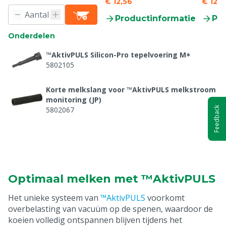
€ 12,56
€ 12,5
Productinformatie
Pr
Onderdelen
™AktivPULS Silicon-Pro tepelvoering M+
5802105
Korte melkslang voor ™AktivPULS melkstroom
monitoring (JP)
5802067
Feedback
Korte melkslang Flex voor ™AktivPULS
melkstroom monitoring, 75 mm
5802068
Korte melkslang Flex voor ™AktivPULS
melkstroom monitoring, 85 mm
Optimaal melken met ™AktivPULS
5802069
Het unieke systeem van
™AktivPULS
voorkomt
Pulsslang rubber voor ™AktivPULS melkstel
overbelasting van vacuüm op de spenen, waardoor de
5802099
koeien volledig ontspannen blijven tijdens het