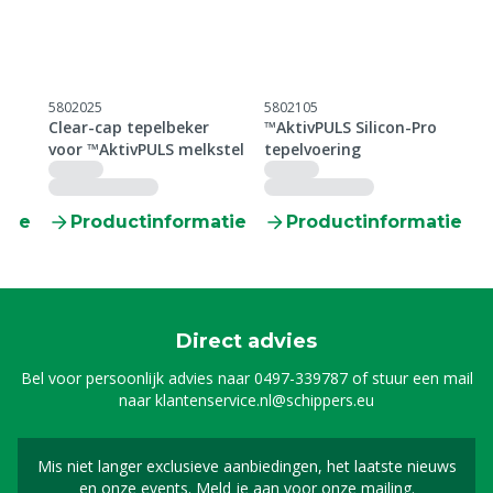
5802025
5802105
5
o
Clear-cap tepelbeker
™AktivPULS Silicon-Pro
™
voor ™AktivPULS melkstel
tepelvoering
m
 +
F
tie
Productinformatie
Productinformatie
Direct advies
Bel voor persoonlijk advies naar
0497-339787
of stuur een mail
naar
klantenservice.nl@schippers.eu
Mis niet langer exclusieve aanbiedingen, het laatste nieuws
Schrijf je in voor onze n
en onze events. Meld je aan voor onze mailing.