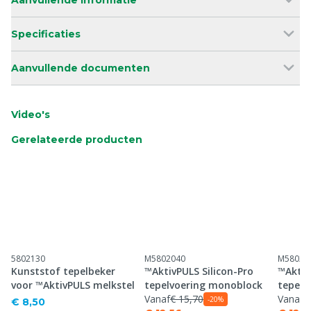
Aanvullende informatie
Specificaties
Aanvullende documenten
Video's
Gerelateerde producten
5802130
M5802040
M58020
Kunststof tepelbeker
™AktivPULS Silicon-Pro
™Aktiv
voor ™AktivPULS melkstel
tepelvoering monoblock
tepelv
Vanaf
€ 15,70
Vanaf
€
-20%
€ 8,50