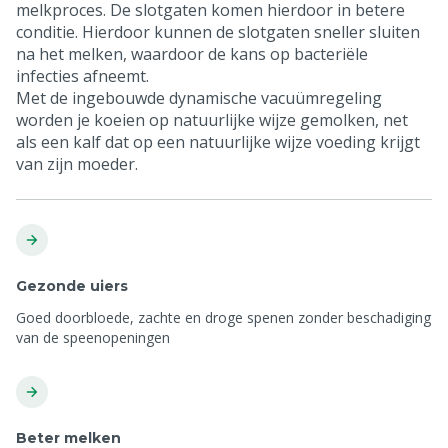
melkproces. De slotgaten komen hierdoor in betere
™AktivPULS Silicon-Pro tepelvoering M+,
conditie. Hierdoor kunnen de slotgaten sneller sluiten
melkstroombewaking + korte melkslang
na het melken, waardoor de kans op bacteriële
5802104
infecties afneemt.
Met de ingebouwde dynamische vacuümregeling
Melkstroom monitoring onderdeel voor
worden je koeien op natuurlijke wijze gemolken, net
™AktivPULS
als een kalf dat op een natuurlijke wijze voeding krijgt
5802060
van zijn moeder.
Eindkap met grote uitlaat voor ™AktivPULS
klauwstuk
5802086
Eindkap met doorstroomgeleidingsplaat voor
™AktivPULS klauwstuk
5802087
Gezonde uiers
Montageschakel voor ™AktivPULS klauwstuk
Goed doorbloede, zachte en droge spenen zonder beschadiging
links/rechts melken
van de speenopeningen
5802090
Beter melken