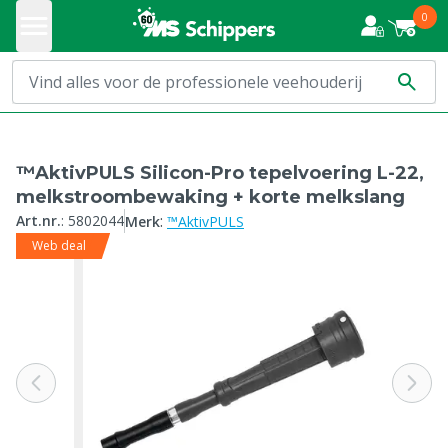
0
™AktivPULS Silicon-Pro tepelvoering L-22,
melkstroombewaking + korte melkslang
:
Art.nr.
:
5802044
Merk
™AktivPULS
Web deal