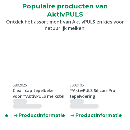
Populaire producten van
AktivPULS
Ontdek het assortiment van AktivPULS en kies voor
natuurlijk melken!
5802025
5802105
5
o
Clear-cap tepelbeker
™AktivPULS Silicon-Pro
™
voor ™AktivPULS melkstel
tepelvoering
m
 +
F
tie
Productinformatie
Productinformatie