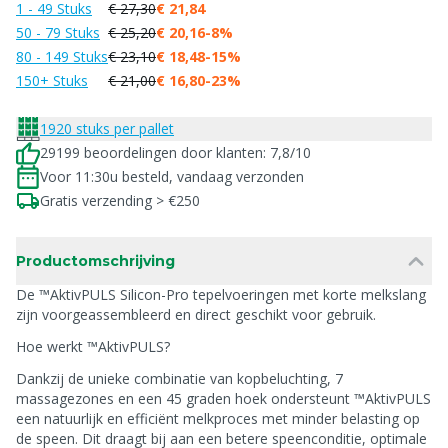
1 - 49 Stuks
€ 27,30
€ 21,84
50 - 79 Stuks
€ 25,20
€ 20,16
-8%
80 - 149 Stuks
€ 23,10
€ 18,48
-15%
150+ Stuks
€ 21,00
€ 16,80
-23%
1920 stuks per pallet
29199 beoordelingen door klanten: 7,8/10
Voor 11:30u besteld, vandaag verzonden
Gratis verzending > €250
Productomschrijving
De ™AktivPULS Silicon-Pro tepelvoeringen met korte melkslang
zijn voorgeassembleerd en direct geschikt voor gebruik.
Hoe werkt ™AktivPULS?
Dankzij de unieke combinatie van kopbeluchting, 7
massagezones en een 45 graden hoek ondersteunt ™AktivPULS
een natuurlijk en efficiënt melkproces met minder belasting op
de speen. Dit draagt bij aan een betere speenconditie, optimale