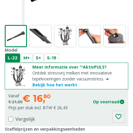
Model
L-22
M+
S+
S-19
Meer informatie over ™AktivPULS?
Ontdek stressvrij melken met innovatieve
tepelvoeringen zonder vacuümstress. ➜
Bekijk hoe het werkt
€
16,
Vanaf
80
€ 21,00
Op voorraad
Prijs per stuk incl. BTW € 26,43
Vergelijk
Staffelprijzen en verpakkingseenheden