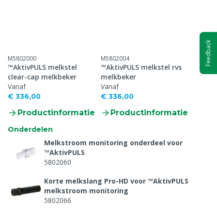
Feedback
M5802000
M5802004
™AktivPULS melkstel
™AktivPULS melkstel rvs
clear-cap melkbeker
melkbeker
Vanaf
Vanaf
€ 336,00
€ 336,00
Productinformatie
Productinformatie
Onderdelen
Melkstroom monitoring onderdeel voor
™AktivPULS
5802060
Korte melkslang Pro-HD voor ™AktivPULS
melkstroom monitoring
5802066