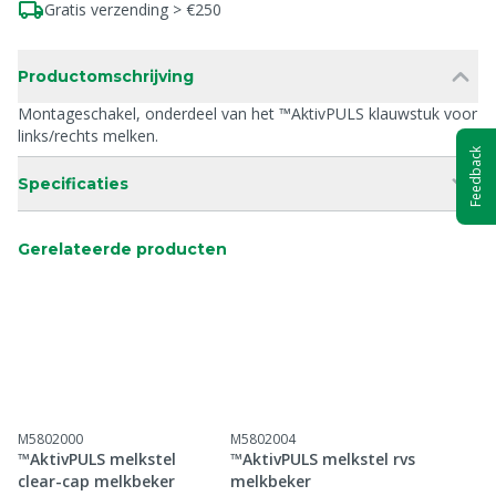
Gratis verzending > €250
Productomschrijving
Montageschakel, onderdeel van het ™AktivPULS klauwstuk voor
links/rechts melken.
Feedback
Specificaties
Gerelateerde producten
M5802000
M5802004
™AktivPULS melkstel
™AktivPULS melkstel rvs
clear-cap melkbeker
melkbeker