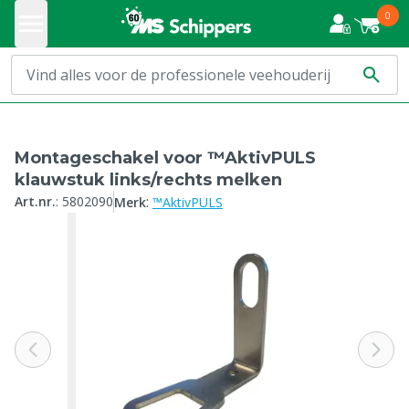
0
Montageschakel voor ™AktivPULS
klauwstuk links/rechts melken
:
Art.nr.
:
5802090
Merk
™AktivPULS