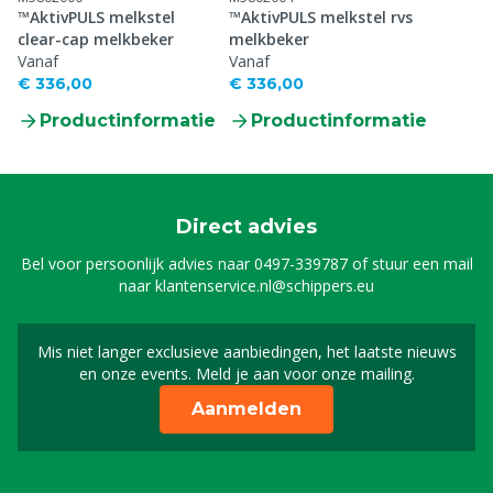
™AktivPULS melkstel
™AktivPULS melkstel rvs
clear-cap melkbeker
melkbeker
Vanaf
Vanaf
€ 336,00
€ 336,00
Productinformatie
Productinformatie
Direct advies
Bel voor persoonlijk advies naar
0497-339787
of stuur een mail
naar
klantenservice.nl@schippers.eu
Mis niet langer exclusieve aanbiedingen, het laatste nieuws
Schrijf je in voor onze n
en onze events. Meld je aan voor onze mailing.
Aanmelden