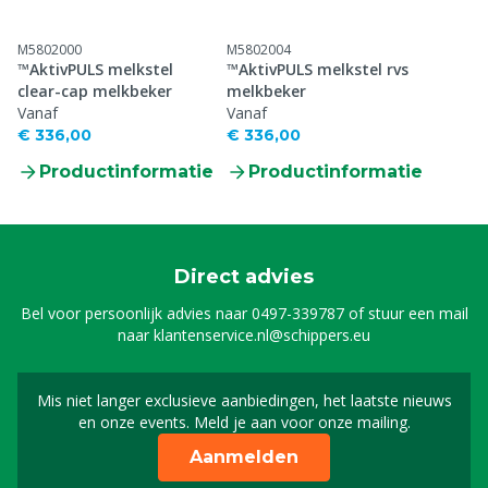
M5802000
M5802004
™AktivPULS melkstel
™AktivPULS melkstel rvs
clear-cap melkbeker
melkbeker
Vanaf
Vanaf
€ 336,00
€ 336,00
Productinformatie
Productinformatie
Direct advies
Bel voor persoonlijk advies naar
0497-339787
of stuur een mail
naar
klantenservice.nl@schippers.eu
Mis niet langer exclusieve aanbiedingen, het laatste nieuws
Schrijf je in voor onze n
en onze events. Meld je aan voor onze mailing.
Aanmelden