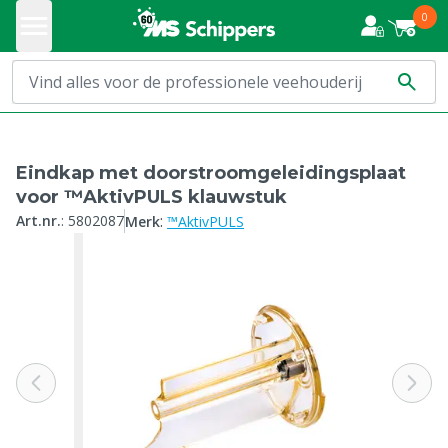
0
Eindkap met doorstroomgeleidingsplaat
voor ™AktivPULS klauwstuk
:
Art.nr.
:
5802087
Merk
™AktivPULS