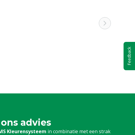
Feedback
 ons advies
MS Kleurensysteem
in combinatie met een strak