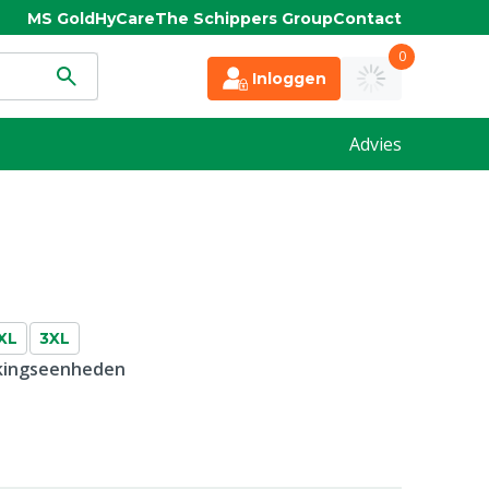
MS Gold
HyCare
The Schippers Group
Contact
0
Inloggen
Advies
XL
3XL
kkingseenheden