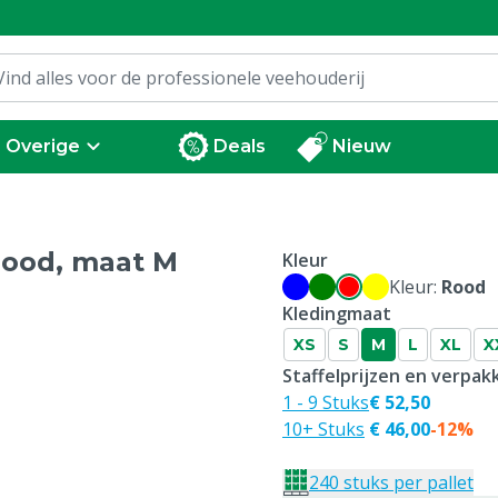
Overige
Deals
Nieuw
rood, maat M
Kleur
Kleur:
Rood
Kledingmaat
XS
S
M
L
XL
X
Staffelprijzen en verpa
1 - 9 Stuks
€ 52,50
10+ Stuks
€ 46,00
-12%
240 stuks per pallet