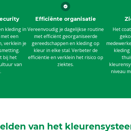
ecurity
Efficiënte organisatie
Zi
 kleding in
Vereenvoudig je dagelijkse routine
Het coat
n met een
met efficiënt georganiseerde
gekoz
 verklein je
gereedschappen en kleding op
medewerker
smetting.
kleur in elke stal. Verbeter de
kleding
 bij het
efficiëntie en verklein het risico op
thui
ultuur van
ziektes.
kleurensy
.
niveau m
elden van het kleurensystee