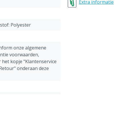
Maat 1 = 40-42 = XS (extra
Extra informatie
Maat 2 = 44-46 = S (small)
Maat 3 = 48-50 = M (med
Maat 4 = 52-54 = L (large)
stof: Polyester
Maat 5 = 56-58 = XL (extra
Maat 6 = 60-62 = XXL (extr
Maat 7 = 64-66 = 3XL (extr
onform onze algemene
antie voorwaarden,
 het kopje "Klantenservice
 Retour" onderaan deze
ens, Pluimvee, Schapen,
g
verall