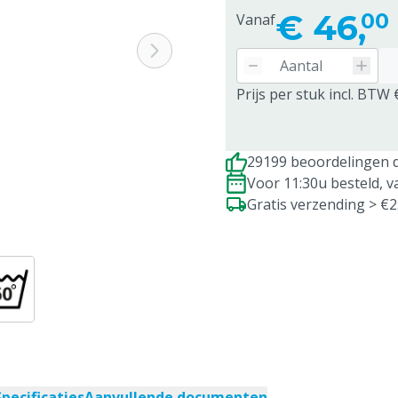
€
46,
00
Vanaf
Prijs per stuk incl. BTW 
29199 beoordelingen d
Voor 11:30u besteld, 
Gratis verzending > €
Specificaties
Aanvullende documenten