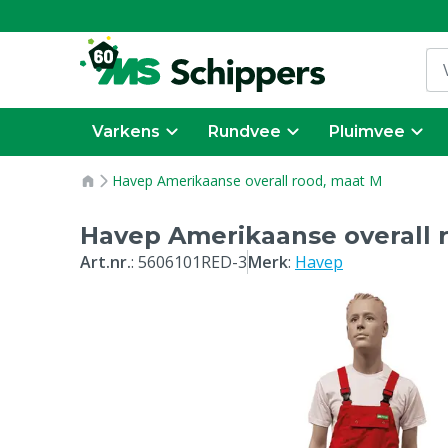
Varkens
Rundvee
Pluimvee
Havep Amerikaanse overall rood, maat M
Havep Amerikaanse overall 
Art.nr.
:
5606101RED-3
Merk
:
Havep