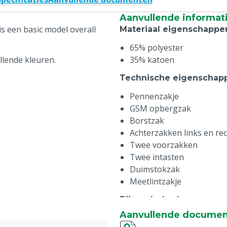
Aanvullende informat
 een basic model overall
Materiaal eigenschappe
65% polyester
llende kleuren.
35% katoen
Technische eigenschap
Pennenzakje
GSM opbergzak
Borstzak
Achterzakken links en re
Twee voorzakken
Twee intasten
Duimstokzak
Meetlintzakje
Bijzonderheden
:
Aanvullende docume
Voorzien van MS Schipper