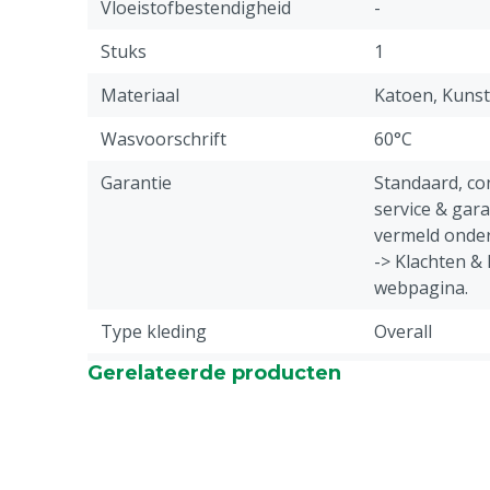
Vloeistofbestendigheid
-
Stuks
1
Materiaal
Katoen, Kunst
Wasvoorschrift
60°C
Garantie
Standaard, c
service & gar
vermeld onder
-> Klachten &
webpagina.
Type kleding
Overall
Gerelateerde producten
Diergroep
Rundvee, Vark
Geiten, Overi
Sluiting
Klikgesp
Type overall
Amerikaanse o