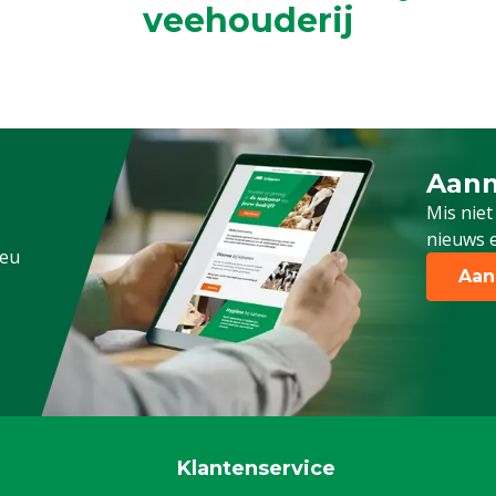
veehouderij
Aanm
Schrijf
Mis niet
nieuws e
.eu
Aan
Klantenservice