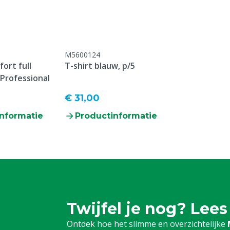
M5600124
ort full
T-shirt blauw, p/5
 Professional
€ 31,00
nformatie
Productinformatie
Twijfel je nog? Lees
Ontdek hoe het slimme en overzichtelijke