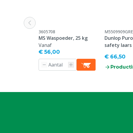
Kleur
Rood
Kledingmaat
M
3605708
M5509909GRE
MS Waspoeder, 25 kg
Dunlop Purof
Vanaf
safety laars
€ 56,00
€ 66,50
Producti