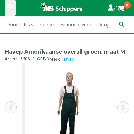
0
Havep Amerikaanse overall groen, maat M
:
Art.nr.
:
5606101GRE-3
Merk
Havep