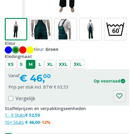
Kleur
Kleur:
Groen
Kledingmaat
XS
S
M
L
XL
XXL
3XL
€
46,
Vanaf
00
Op voorraad
Prijs per stuk incl. BTW € 63,53
Vergelijk
Staffelprijzen en verpakkingseenheden
1 - 9 Stuks
€ 52,50
10+ Stuks
€ 46,00
-12%