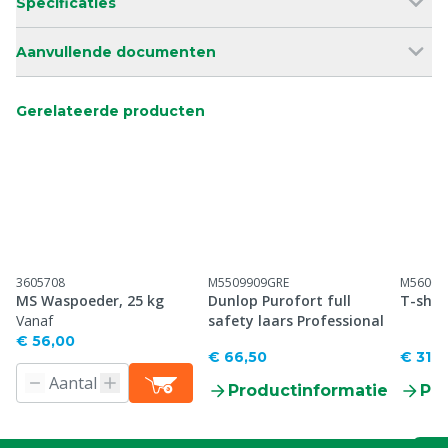
Specificaties
Aanvullende documenten
Gerelateerde producten
3605708
M5509909GRE
M56001
MS Waspoeder, 25 kg
Dunlop Purofort full
T-shir
Vanaf
safety laars Professional
€ 56,00
€ 66,50
€ 31,0
Productinformatie
Pr