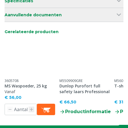
Specificaties
Aanvullende documenten
Gerelateerde producten
3605708
M5509909GRE
M56001
MS Waspoeder, 25 kg
Dunlop Purofort full
T-shir
Vanaf
safety laars Professional
€ 56,00
€ 66,50
€ 31,0
Productinformatie
Pr