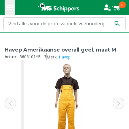
0
Havep Amerikaanse overall geel, maat M
:
Art.nr.
:
5606101YEL-3
Merk
Havep