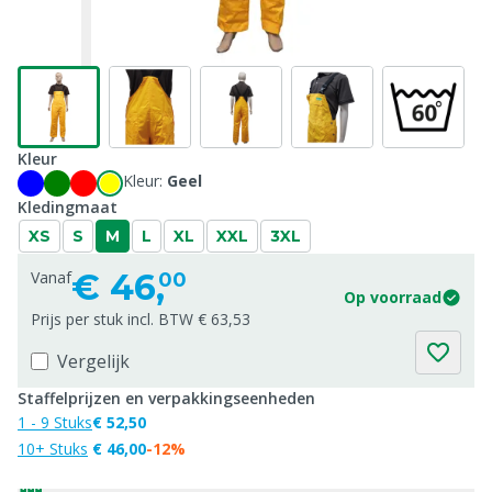
Kleur
Kleur:
Geel
Kledingmaat
XS
S
M
L
XL
XXL
3XL
€
46,
Vanaf
00
Op voorraad
Prijs per stuk incl. BTW € 63,53
Vergelijk
Staffelprijzen en verpakkingseenheden
1 - 9 Stuks
€ 52,50
10+ Stuks
€ 46,00
-12%