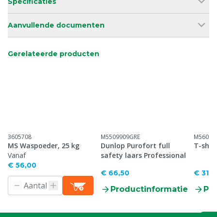
Specificaties
Aanvullende documenten
Gerelateerde producten
3605708
M5509909GRE
M56001
MS Waspoeder, 25 kg
Dunlop Purofort full
T-shir
Vanaf
safety laars Professional
€ 56,00
€ 66,50
€ 31,0
Productinformatie
Pr