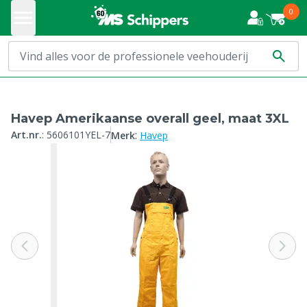
0
Havep Amerikaanse overall geel, maat 3XL
:
Art.nr.
:
5606101YEL-7
Merk
Havep