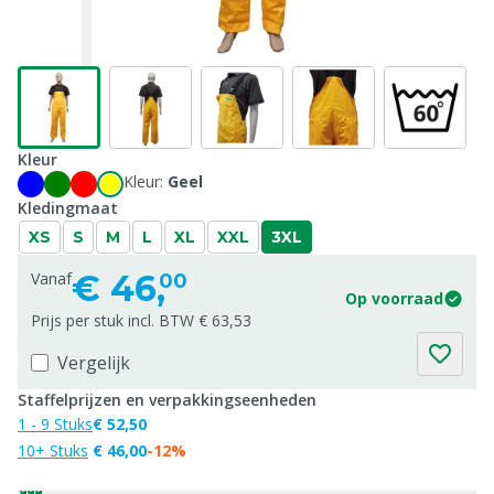
Kleur
Kleur:
Geel
Kledingmaat
XS
S
M
L
XL
XXL
3XL
€
46,
Vanaf
00
Op voorraad
Prijs per stuk incl. BTW € 63,53
Vergelijk
Staffelprijzen en verpakkingseenheden
1 - 9 Stuks
€ 52,50
10+ Stuks
€ 46,00
-12%