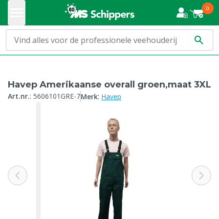
0
Havep Amerikaanse overall groen,maat 3XL
:
Art.nr.
:
5606101GRE-7
Merk
Havep