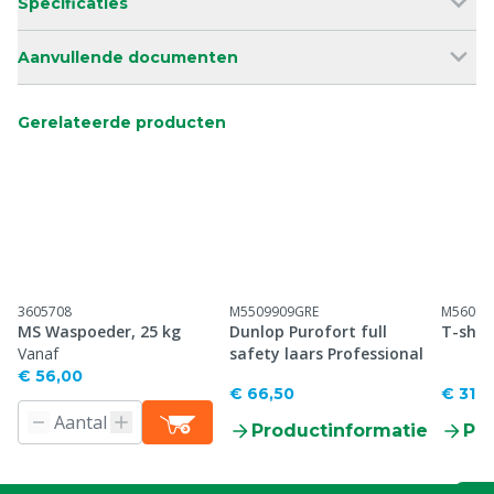
Specificaties
Aanvullende documenten
Gerelateerde producten
3605708
M5509909GRE
M56001
MS Waspoeder, 25 kg
Dunlop Purofort full
T-shir
Vanaf
safety laars Professional
€ 56,00
€ 66,50
€ 31,0
Productinformatie
Pr