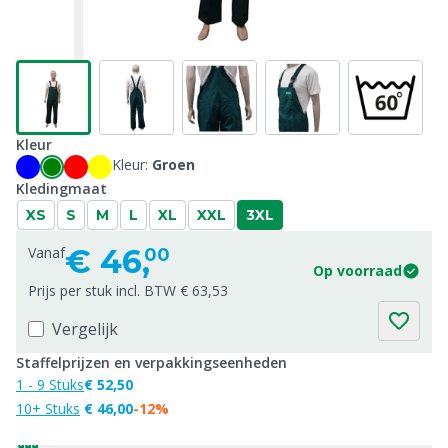
Kleur
Kleur:
Groen
Kledingmaat
XS
S
M
L
XL
XXL
3XL
€
46,
Vanaf
00
Op voorraad
Prijs per stuk incl. BTW € 63,53
Vergelijk
Staffelprijzen en verpakkingseenheden
1 - 9 Stuks
€ 52,50
10+ Stuks
€ 46,00
-12%