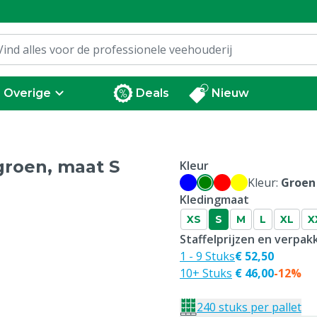
Overige
Deals
Nieuw
groen, maat S
Kleur
Kleur:
Groen
Kledingmaat
XS
S
M
L
XL
X
Staffelprijzen en verpa
1 - 9 Stuks
€ 52,50
10+ Stuks
€ 46,00
-12%
240 stuks per pallet