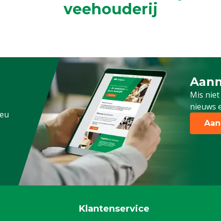
veehouderij
Aanm
Schrijf
Mis niet
nieuws e
.eu
Aan
Klantenservice