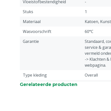
Vloeistofbestendigheid
-
Stuks
1
Materiaal
Katoen, Kunst
Wasvoorschrift
60°C
Garantie
Standaard, c
service & gar
vermeld onder
-> Klachten &
webpagina.
Type kleding
Overall
Gerelateerde producten
Diergroep
Rundvee, Vark
Geiten, Overi
Sluiting
Klikgesp
Type overall
Amerikaanse o