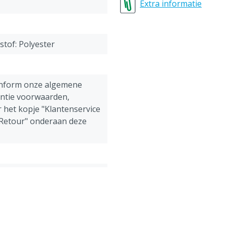
Maat 1 = 40-42 = XS (extra
Extra informatie
Maat 2 = 44-46 = S (small)
Maat 3 = 48-50 = M (med
Maat 4 = 52-54 = L (large)
stof: Polyester
Maat 5 = 56-58 = XL (extra
Maat 6 = 60-62 = XXL (extr
Maat 7 = 64-66 = 3XL (extr
onform onze algemene
antie voorwaarden,
 het kopje "Klantenservice
 Retour" onderaan deze
ens, Pluimvee, Schapen,
g
verall