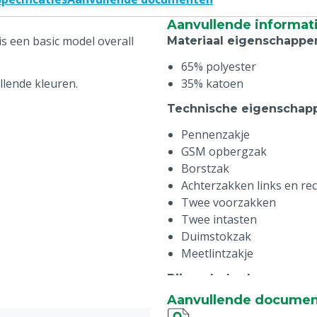
Aanvullende informat
 een basic model overall
Materiaal eigenschappe
65% polyester
llende kleuren.
35% katoen
Technische eigenschap
Pennenzakje
GSM opbergzak
Borstzak
Achterzakken links en re
Twee voorzakken
Twee intasten
Duimstokzak
Meetlintzakje
Bijzonderheden
:
Aanvullende docume
Voorzien van MS Schipper