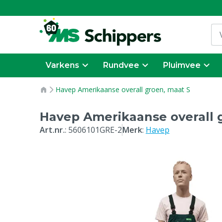
Varkens
Rundvee
Pluimvee
Havep Amerikaanse overall groen, maat S
Havep Amerikaanse overall 
Art.nr.
:
5606101GRE-2
Merk
:
Havep