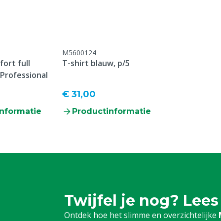
M5600124
ort full
T-shirt blauw, p/5
 Professional
€ 31,00
nformatie
Productinformatie
Twijfel je nog? Lees
Ontdek hoe het slimme en overzichtelijke