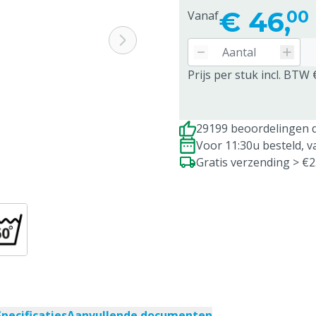
€
46,
00
Vanaf
Prijs per stuk incl. BTW 
29199 beoordelingen d
Voor 11:30u besteld, 
Gratis verzending > €
Specificaties
Aanvullende documenten