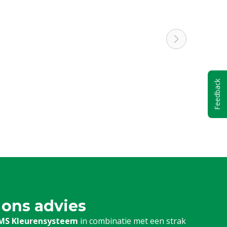
Feedback
 ons advies
MS Kleurensysteem
in combinatie met een strak