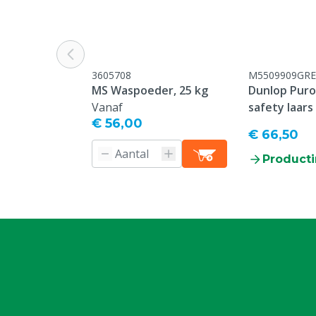
Kleur
Groen
Kledingmaat
S
3605708
M5509909GRE
MS Waspoeder, 25 kg
Dunlop Purof
Vanaf
safety laars
€ 56,00
€ 66,50
Producti