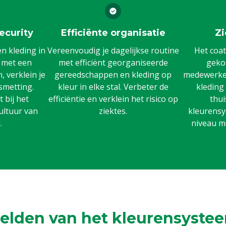
ecurity
Efficiënte organisatie
Zi
 kleding in
Vereenvoudig je dagelijkse routine
Het coat
n met een
met efficiënt georganiseerde
gekoz
 verklein je
gereedschappen en kleding op
medewerker
smetting.
kleur in elke stal. Verbeter de
kleding
 bij het
efficiëntie en verklein het risico op
thui
ultuur van
ziektes.
kleurensy
.
niveau m
elden van het kleurensystee