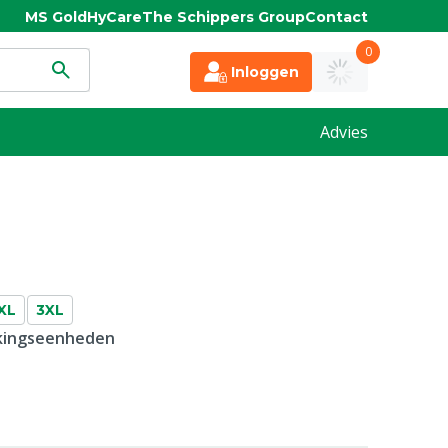
MS Gold
HyCare
The Schippers Group
Contact
0
Inloggen
Advies
XL
3XL
kkingseenheden