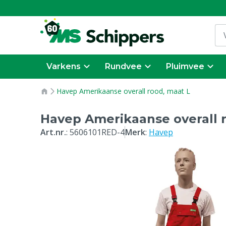
Varkens
Rundvee
Pluimvee
Havep Amerikaanse overall rood, maat L
Havep Amerikaanse overall 
Art.nr.
:
5606101RED-4
Merk
:
Havep