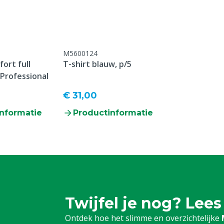
M5600124
ort full
T-shirt blauw, p/5
 Professional
€ 31,00
nformatie
Productinformatie
Twijfel je nog? Lees
Ontdek hoe het slimme en overzichtelijke