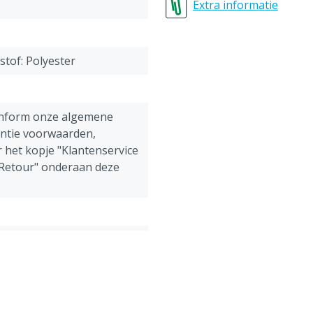
Maat 1 = 40-42 = XS (extra
Extra informatie
Maat 2 = 44-46 = S (small)
Maat 3 = 48-50 = M (med
Maat 4 = 52-54 = L (large)
stof: Polyester
Maat 5 = 56-58 = XL (extra
Maat 6 = 60-62 = XXL (extr
Maat 7 = 64-66 = 3XL (extr
onform onze algemene
antie voorwaarden,
 het kopje "Klantenservice
 Retour" onderaan deze
ens, Pluimvee, Schapen,
g
verall