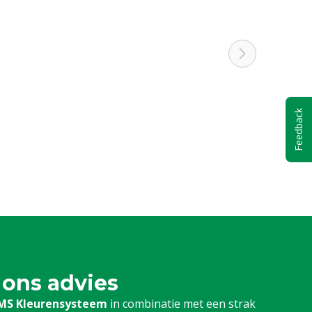
Feedback
 ons advies
MS Kleurensysteem
in combinatie met een strak