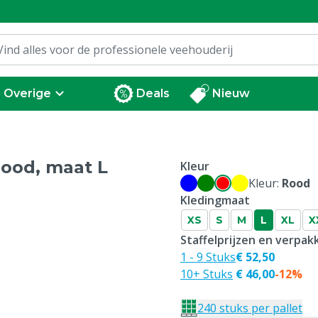
Overige
Deals
Nieuw
rood, maat L
Kleur
Kleur:
Rood
Kledingmaat
XS
S
M
L
XL
X
Staffelprijzen en verpa
1 - 9 Stuks
€ 52,50
10+ Stuks
€ 46,00
-12%
240 stuks per pallet