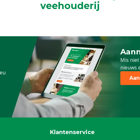
veehouderij
Aanm
Schrijf
Mis niet
nieuws e
.eu
Aan
Klantenservice