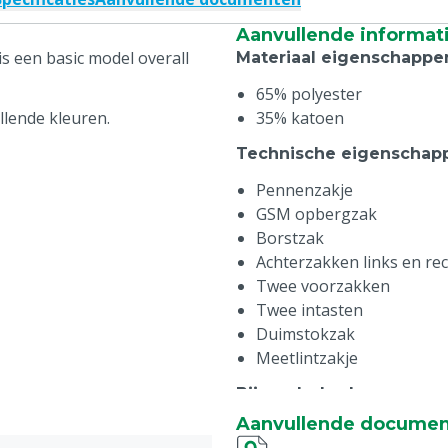
Aanvullende informat
 een basic model overall
Materiaal eigenschappe
65% polyester
llende kleuren.
35% katoen
Technische eigenschap
Pennenzakje
GSM opbergzak
Borstzak
Achterzakken links en re
Twee voorzakken
Twee intasten
Duimstokzak
Meetlintzakje
Bijzonderheden
:
Aanvullende docume
Voorzien van MS Schipper