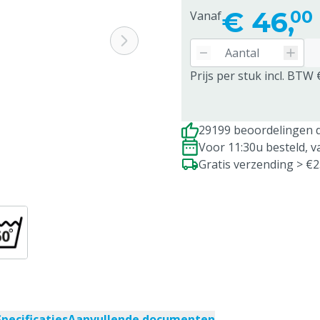
€
46,
00
Vanaf
Prijs per stuk incl. BTW 
29199 beoordelingen d
Voor 11:30u besteld, 
Gratis verzending > €
Specificaties
Aanvullende documenten