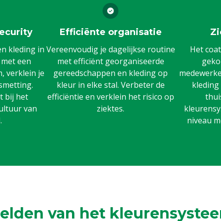
ecurity
Efficiënte organisatie
Zi
 kleding in
Vereenvoudig je dagelijkse routine
Het coat
n met een
met efficiënt georganiseerde
gekoz
 verklein je
gereedschappen en kleding op
medewerker
smetting.
kleur in elke stal. Verbeter de
kleding
 bij het
efficiëntie en verklein het risico op
thui
ultuur van
ziektes.
kleurensy
.
niveau m
elden van het kleurensystee