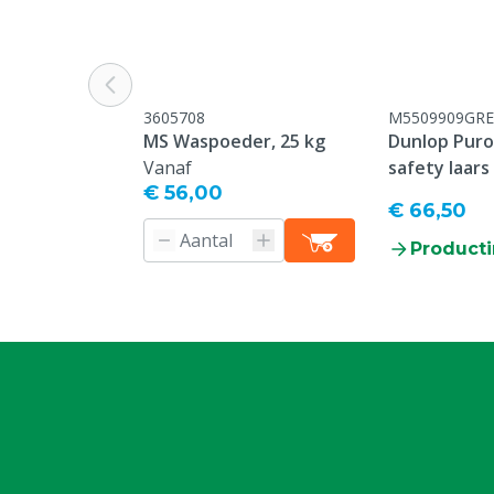
Kleur
Rood
Kledingmaat
L
3605708
M5509909GRE
MS Waspoeder, 25 kg
Dunlop Purof
Vanaf
safety laars
€ 56,00
€ 66,50
Producti