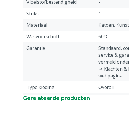
Vloeistofbestendigheid
-
Stuks
1
Materiaal
Katoen, Kunst
Wasvoorschrift
60°C
Garantie
Standaard, c
service & gar
vermeld onder
-> Klachten &
webpagina.
Type kleding
Overall
Gerelateerde producten
Diergroep
Rundvee, Vark
Geiten, Overi
Sluiting
Klikgesp
Type overall
Amerikaanse o