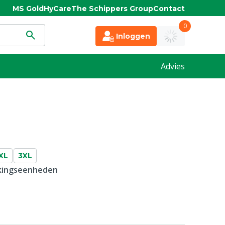
MS Gold
HyCare
The Schippers Group
Contact
0
Inloggen
Advies
XL
3XL
kkingseenheden