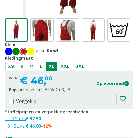
Kleur
Kleur:
Rood
Kledingmaat
XS
S
M
L
XL
XXL
3XL
€
46,
Vanaf
00
Op voorraad
Prijs per stuk incl. BTW € 63,53
Vergelijk
Staffelprijzen en verpakkingseenheden
1 - 9 Stuks
€ 52,50
10+ Stuks
€ 46,00
-12%