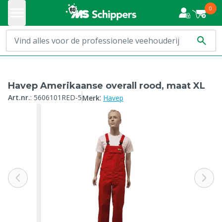
0
Havep Amerikaanse overall rood, maat XL
:
Art.nr.
:
5606101RED-5
Merk
Havep