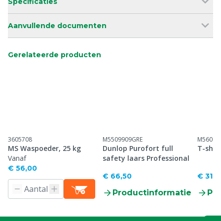
Specificaties
Aanvullende documenten
Gerelateerde producten
3605708
M5509909GRE
M56001
MS Waspoeder, 25 kg
Dunlop Purofort full
T-shir
Vanaf
safety laars Professional
€ 56,00
€ 66,50
€ 31,0
Productinformatie
Pr