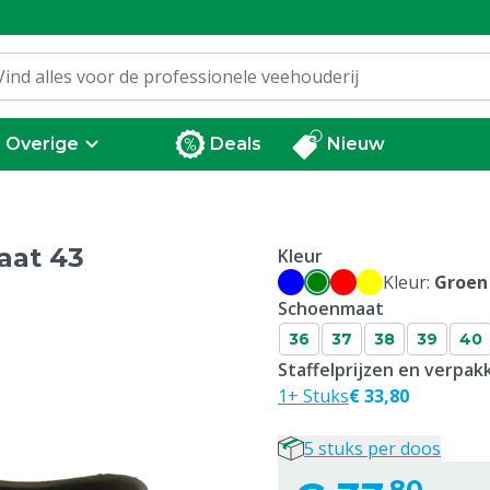
Overige
Deals
Nieuw
aat 43
Kleur
Kleur:
Groen
Schoenmaat
36
37
38
39
40
Staffelprijzen en verpa
1+ Stuks
€ 33,80
5 stuks per doos
80