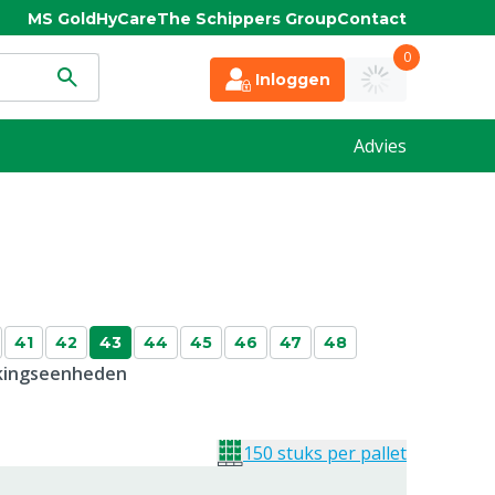
MS Gold
HyCare
The Schippers Group
Contact
0
Inloggen
Advies
41
42
43
44
45
46
47
48
kkingseenheden
150 stuks per pallet