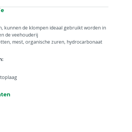
ie
en, kunnen de klompen ideaal gebruikt worden in
en de veehouderij
vetten, mest, organische zuren, hydrocarbonaat
n
:
 toplaag
nten