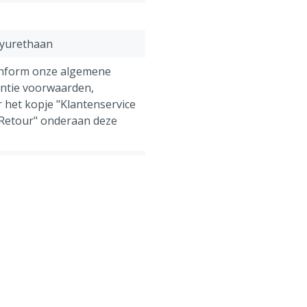
lyurethaan
onform onze algemene
antie voorwaarden,
 het kopje "Klantenservice
 Retour" onderaan deze
ens, Pluimvee, Schapen,
g