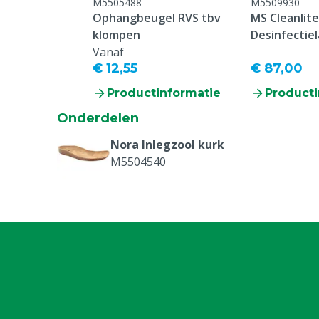
M5505488
M5509930
Ophangbeugel RVS tbv
MS Cleanlite
klompen
Desinfectiel
Vanaf
€ 12,55
€ 87,00
Productinformatie
Producti
Onderdelen
Nora Inlegzool kurk
M5504540