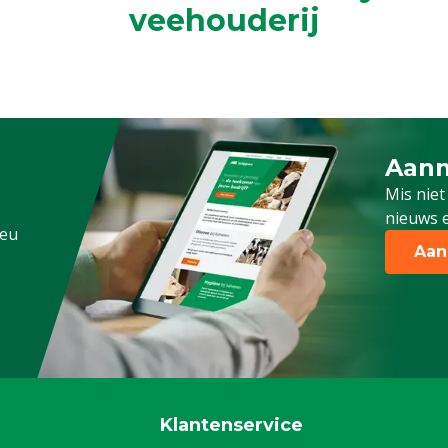
veehouderij
Aanm
Schrijf
Mis niet
nieuws e
.eu
Aan
Klantenservice