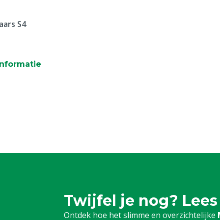
aars S4
nformatie
Twijfel je nog? Lees
Ontdek hoe het slimme en overzichtelijke