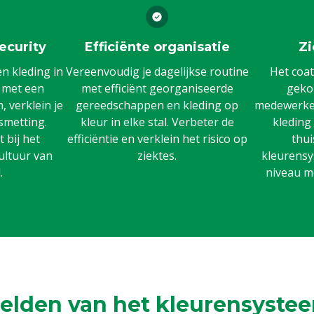
ecurity
Efficiënte organisatie
Zi
 kleding in
Vereenvoudig je dagelijkse routine
Het coat
n met een
met efficiënt georganiseerde
gekoz
 verklein je
gereedschappen en kleding op
medewerker
smetting.
kleur in elke stal. Verbeter de
kleding
 bij het
efficiëntie en verklein het risico op
thui
ultuur van
ziektes.
kleurensy
.
niveau m
elden van het kleurensystee