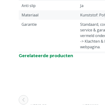
Anti slip
Ja
Materiaal
Kunststof: Po
Garantie
Standaard, c
service & gar
vermeld onder
-> Klachten &
webpagina.
Gerelateerde producten
Diergroep
Rundvee, Vark
Geiten, Overi
Stalen neus
Nee
Profiel schoeisel
Ja
Kleur
Groen
Schoenmaat
43