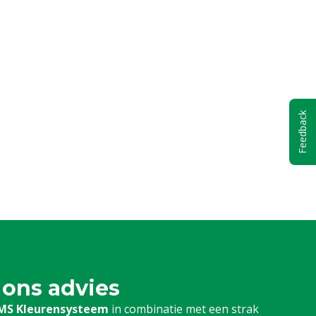
Feedback
 ons advies
MS Kleurensysteem
in combinatie met een strak