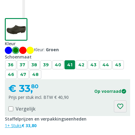
Kleur
Kleur:
Groen
Schoenmaat
36
37
38
39
40
41
42
43
44
45
46
47
48
€
33,
80
Op voorraad
Prijs per stuk incl. BTW € 40,90
Vergelijk
Staffelprijzen en verpakkingseenheden
1+ Stuks
€ 33,80