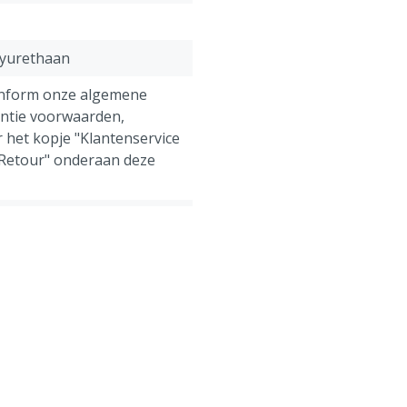
lyurethaan
onform onze algemene
antie voorwaarden,
 het kopje "Klantenservice
 Retour" onderaan deze
ens, Pluimvee, Schapen,
g