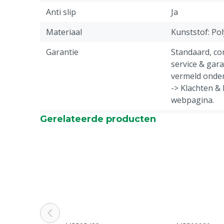
Anti slip
Ja
Materiaal
Kunststof: Po
Garantie
Standaard, c
service & gar
vermeld onder
-> Klachten &
webpagina.
Gerelateerde producten
Diergroep
Rundvee, Vark
Geiten, Overi
Stalen neus
Nee
Profiel schoeisel
Ja
Kleur
Groen
Schoenmaat
38