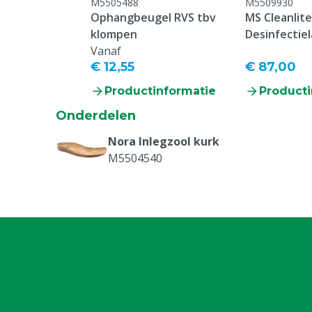
M5505488
M5509930
Ophangbeugel RVS tbv
MS Cleanlite
klompen
Desinfectiel
Vanaf
€ 12,55
€ 87,00
Productinformatie
Producti
Onderdelen
Nora Inlegzool kurk
M5504540