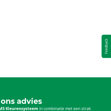
Feedback
 ons advies
MS Kleurensysteem
in combinatie met een strak