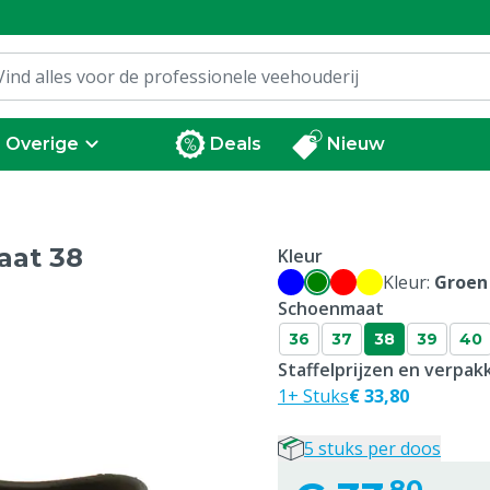
Overige
Deals
Nieuw
aat 38
Kleur
Kleur:
Groen
Schoenmaat
36
37
38
39
40
Staffelprijzen en verpa
1+ Stuks
€ 33,80
5 stuks per doos
80