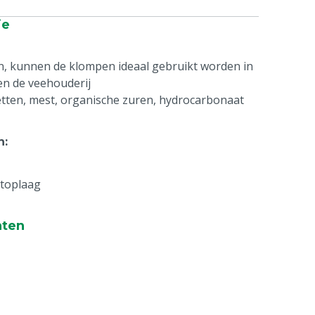
ie
en, kunnen de klompen ideaal gebruikt worden in
en de veehouderij
vetten, mest, organische zuren, hydrocarbonaat
n
:
 toplaag
nten