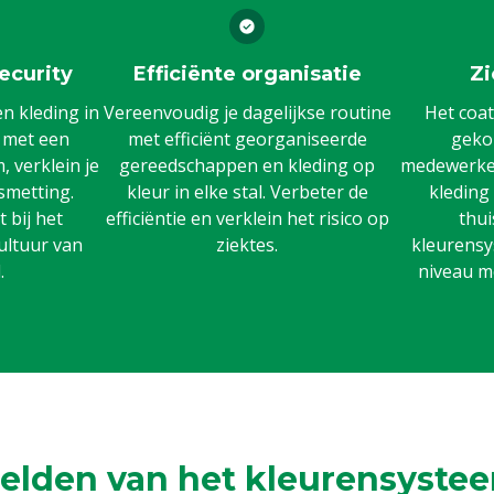
ecurity
Efficiënte organisatie
Zi
 kleding in
Vereenvoudig je dagelijkse routine
Het coat
n met een
met efficiënt georganiseerde
gekoz
 verklein je
gereedschappen en kleding op
medewerker
smetting.
kleur in elke stal. Verbeter de
kleding
 bij het
efficiëntie en verklein het risico op
thui
ultuur van
ziektes.
kleurensy
.
niveau m
elden van het kleurensystee