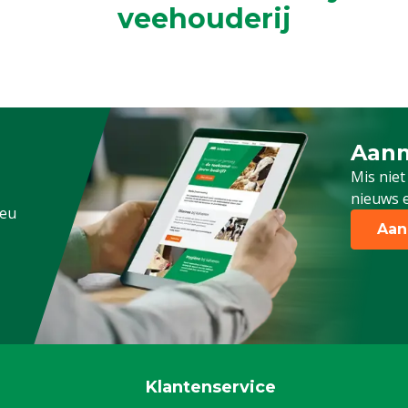
veehouderij
Aanm
Schrijf
Mis niet
nieuws e
.eu
Aan
Klantenservice