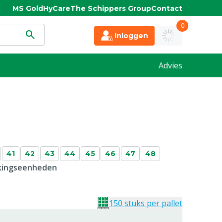
MS Gold
HyCare
The Schippers Group
Contact
0
Inloggen
Advies
41
42
43
44
45
46
47
48
kkingseenheden
150 stuks per pallet